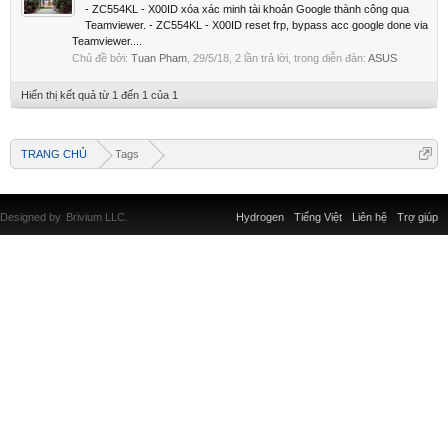
- ZC554KL - X00ID xóa xác minh tài khoản Google thành công qua
Teamviewer. - ZC554KL - X00ID reset frp, bypass acc google done via
Teamviewer....
Chủ đề bởi:
Tuan Pham
,
29/5/18
, 2 lần trả lời, trong diễn đàn:
ASUS
Hiển thị kết quả từ 1 đến 1 của 1
TRANG CHỦ
Tags
Designed by
Brivium LLC.
Hydrogen
Tiếng Việt
Liên hệ
Trợ giúp