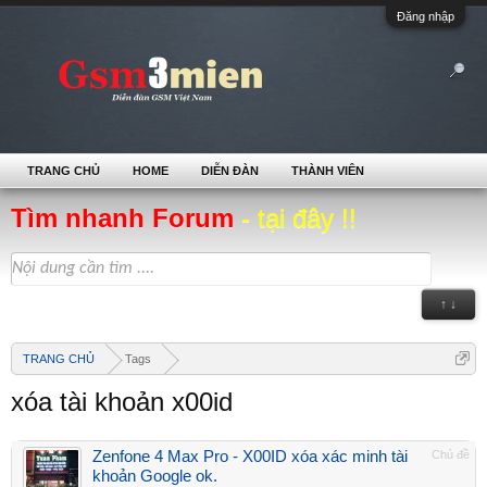
Đăng nhập
TRANG CHỦ
HOME
DIỄN ĐÀN
THÀNH VIÊN
Tìm nhanh Forum
- tại đây !!
↑ ↓
TRANG CHỦ
Tags
xóa tài khoản x00id
Zenfone 4 Max Pro - X00ID xóa xác minh tài
Chủ đề
khoản Google ok.