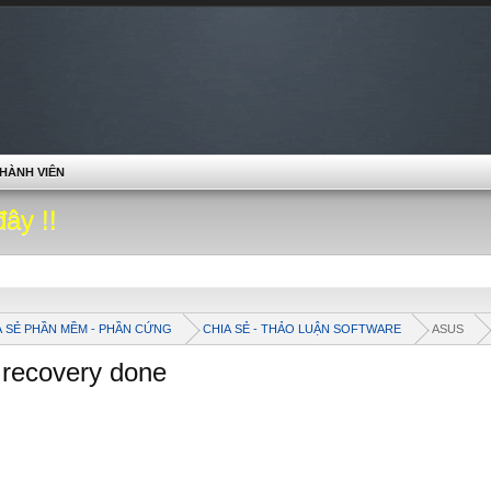
HÀNH VIÊN
đây !!
A SẺ PHẦN MỀM - PHẦN CỨNG
CHIA SẺ - THẢO LUẬN SOFTWARE
ASUS
 recovery done