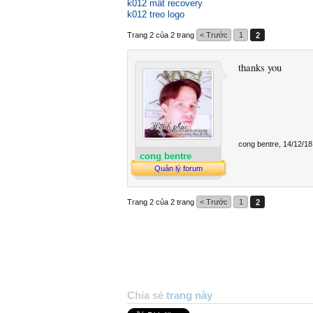
k012 mất recovery
k012 treo logo
Trang 2 của 2 trang
< Trước
1
2
thanks you
cong bentre
,
14/12/18
cong bentre
Quản lý forum
Trang 2 của 2 trang
< Trước
1
2
Chia sẻ
trang này