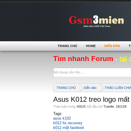
TRANG CHỦ
HOME
DIỄN ĐÀN
T
Tìm nhanh Forum
- tại 
TRANG CHỦ
Diễn đàn
THẢO LUẬN CHI
Asus K012 treo logo mất
Thảo luận trong '
ASUS
' bắt đầu bởi
Tuanlte
,
18/1/18
.
Tags:
asus k102
k012 fix recovery
k012 mất fastboot