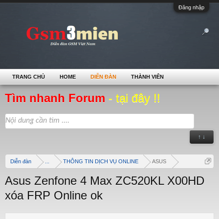
Đăng nhập
TRANG CHỦ
HOME
DIỄN ĐÀN
THÀNH VIÊN
Tìm nhanh Forum
- tại đây !!
↑ ↓
Diễn đàn
...
THÔNG TIN DỊCH VỤ ONLINE
ASUS
Asus Zenfone 4 Max ZC520KL X00HD
xóa FRP Online ok