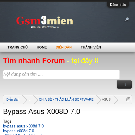
Đăng nhập
TRANG CHỦ
HOME
DIỄN ĐÀN
THÀNH VIÊN
Tìm nhanh Forum
- tại đây !!
↑ ↓
Diễn đàn
...
CHIA SẺ - THẢO LUẬN SOFTWARE
ASUS
Bypass Asus X008D 7.0
Tags:
bypass asus x008d 7.0
bypass x008d 7.0