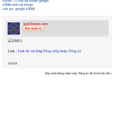
x008d 7.0 xóa tài khoản google
x008d dinh tài khoản
xóa acc google x008d
gsm3mien.com
Ban quản trị
Link :
Link ẩn vui lòng
Đăng nhập
hoặc
Đăng ký
10/1/18
(Bạn phải Đăng nhập hoặc Đăng ký để trả lời bài viết.)