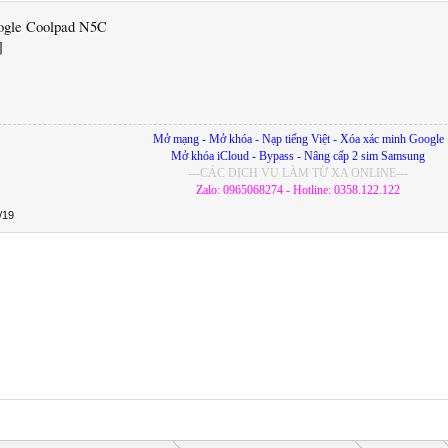
ogle Coolpad N5C
Mở mạng - Mở khóa - Nạp tiếng Việt - Xóa xác minh Google
Mở khóa iCloud - Bypass - Nâng cấp 2 sim Samsung
---CÁC DỊCH VỤ LÀM TỪ XA ONLINE---
Zalo: 0965068274 - Hotline: 0358.122.122
/19