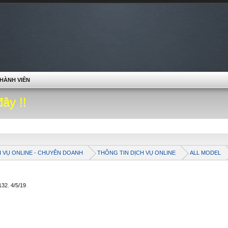
HÀNH VIÊN
đây !!
H VỤ ONLINE - CHUYÊN DOANH
THÔNG TIN DỊCH VỤ ONLINE
ALL MODEL
132
,
4/5/19
.