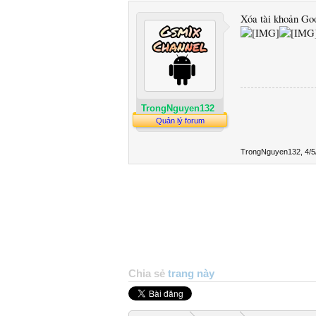
Xóa tài khoản Go
TrongNguyen132
Quản lý forum
TrongNguyen132
,
4/5
Chia sẻ
trang này