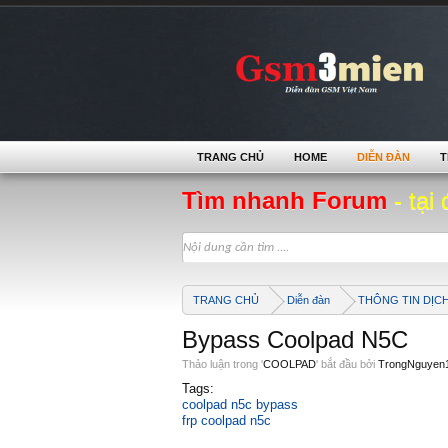
TRANG CHỦ
HOME
DIỄN ĐÀN
T
Tìm nhanh Forum
- tại 
TRANG CHỦ
Diễn đàn
THÔNG TIN DỊC
Bypass Coolpad N5C
Thảo luận trong '
COOLPAD
' bắt đầu bởi
TrongNguyen
Tags:
coolpad n5c bypass
frp coolpad n5c