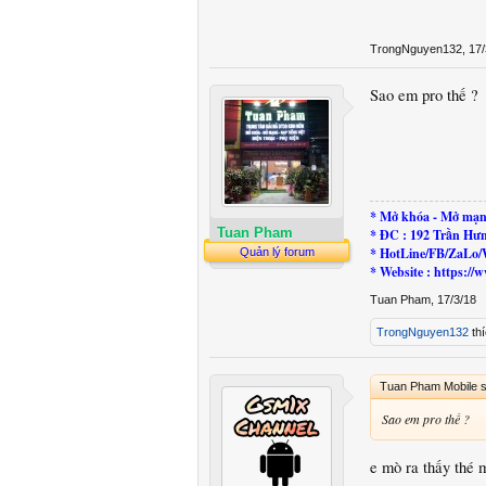
TrongNguyen132
,
17/
Sao em pro thế ?
* Mở khóa - Mở mạn
Tuan Pham
* ĐC : 192 Trần Hư
* HotLine/FB/ZaLo/
Quản lý forum
* Website : https:
Tuan Pham
,
17/3/18
TrongNguyen132
thí
Tuan Pham Mobile s
Sao em pro thế ?
e mò ra thấy thé 