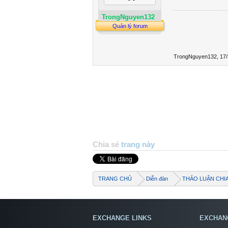
TrongNguyen132
Quản lý forum
TrongNguyen132
,
17/
Chia sẻ
trang này
TRANG CHỦ
Diễn đàn
THẢO LUẬN CHI
EXCHANGE LINKS
EXCHAN