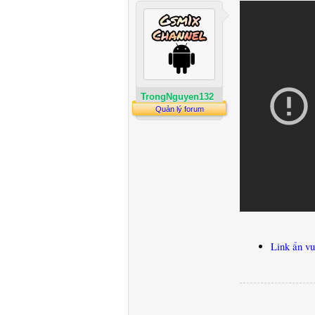
TrongNguyen132
Quản lý forum
Link ẩn vu