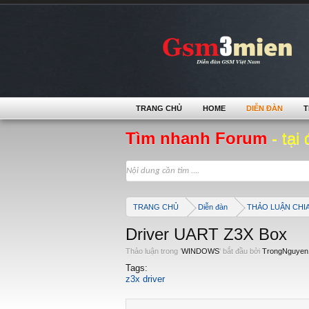
TRANG CHỦ
HOME
DIỄN ĐÀN
T
Tìm nhanh Forum
- tại 
TRANG CHỦ
Diễn đàn
THẢO LUẬN CHI
Driver UART Z3X Box
Thảo luận trong '
WINDOWS
' bắt đầu bởi
TrongNguyen
Tags:
z3x driver