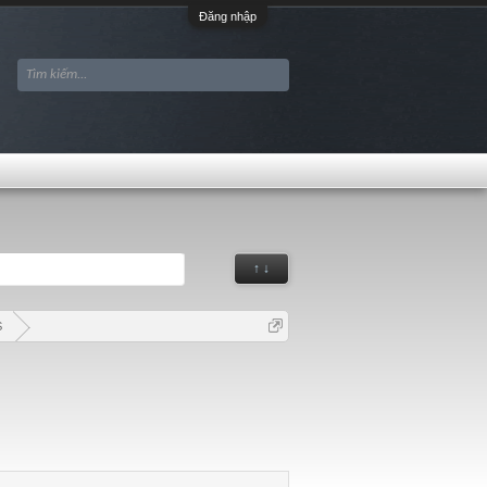
Đăng nhập
↑ ↓
S