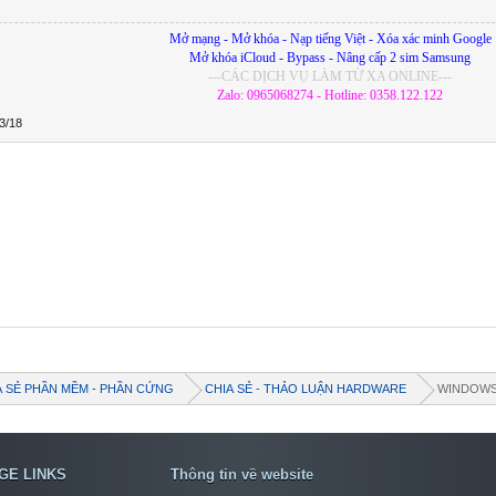
Mở mạng - Mở khóa - Nạp tiếng Việt - Xóa xác minh Google
Mở khóa iCloud - Bypass - Nâng cấp 2 sim Samsung
---CÁC DỊCH VỤ LÀM TỪ XA ONLINE---
Zalo: 0965068274 - Hotline: 0358.122.122
3/18
A SẺ PHẦN MỀM - PHẦN CỨNG
CHIA SẺ - THẢO LUẬN HARDWARE
WINDOW
GE LINKS
Thông tin về website