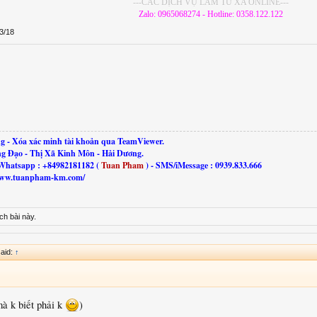
---CÁC DỊCH VỤ LÀM TỪ XA ONLINE---
Zalo: 0965068274 - Hotline: 0358.122.122
3/18
g - Xóa xác minh tài khoản qua TeamViewer.
ng Đạo - Thị Xã Kinh Môn - Hải Dương.
Whatsapp : +84982181182 (
Tuan Pham
) - SMS/iMessage : 0939.833.666
//www.tuanpham-km.com/
ch bài này.
aid:
↑
mà k biết phải k
)