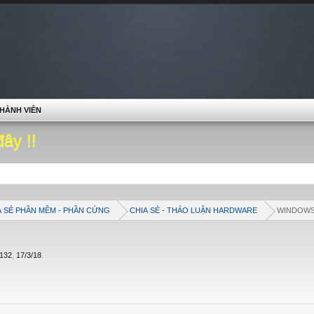
HÀNH VIÊN
đây !!
A SẺ PHẦN MỀM - PHẦN CỨNG
CHIA SẺ - THẢO LUẬN HARDWARE
WINDOW
132
,
17/3/18
.