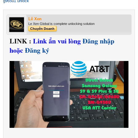
g965u1 unlock
Lê Xen
Le Xen Global is complete unlocking solution
Chuyên Doanh
LINK :
Link ẩn vui lòng
Đăng nhập
hoặc
Đăng ký