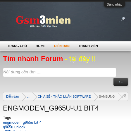
Đăng nhập
TRANG CHỦ
HOME
DIỄN ĐÀN
THÀNH VIÊN
Tìm nhanh Forum
- tại đây !!
↑ ↓
Diễn đàn
...
CHIA SẺ - THẢO LUẬN SOFTWARE
SAMSUNG
ENGMODEM_G965U-U1 BIT4
Tags:
engmodem g965u bit 4
g965u unlock