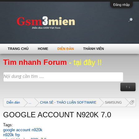
Đăng nhập
TRANG CHỦ
HOME
DIỄN ĐÀN
THÀNH VIÊN
Tìm nhanh Forum
- tại đây !!
↑ ↓
Diễn đàn
...
CHIA SẺ - THẢO LUẬN SOFTWARE
SAMSUNG
GOOGLE ACCOUNT N920K 7.0
Tags:
google account n920k
n920k frp