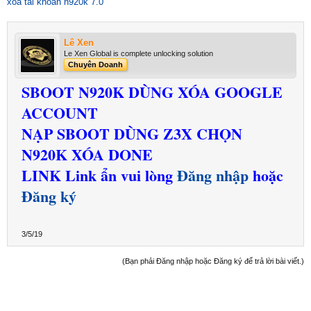
xóa tài khoản n920k 7.0
Lê Xen
Le Xen Global is complete unlocking solution
Chuyên Doanh
SBOOT N920K DÙNG XÓA GOOGLE
ACCOUNT
NẠP SBOOT DÙNG Z3X CHỌN
N920K XÓA DONE
LINK
Link ẩn vui lòng
Đăng nhập
hoặc
Đăng ký
3/5/19
(Bạn phải Đăng nhập hoặc Đăng ký để trả lời bài viết.)