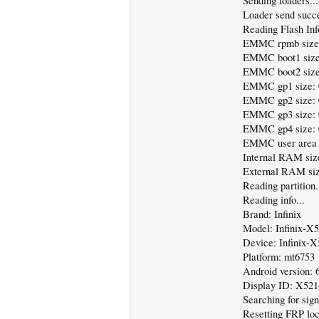
Sending loaders...
Loader send succe
Reading Flash Info
EMMC rpmb size
EMMC boot1 size
EMMC boot2 size
EMMC gp1 size:
EMMC gp2 size:
EMMC gp3 size:
EMMC gp4 size:
EMMC user area 
Internal RAM siz
External RAM si
Reading partition.
Reading info...
Brand: Infinix
Model: Infinix-X
Device: Infinix-
Platform: mt6753
Android version: 
Display ID: X52
Searching for sign
Resetting FRP loc