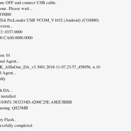
one OFF and connect USB cable.
one. Please wait...
 COM80
iaTek PreLoader USB VCOM_V1632 (Android) (COM80)
rsion...
: 0337.0000
0.CA00.0000.0000
on: 01
ad Agent...
K_AllInOne_DA_v3.3001.2018-11-07.23:57_458956, n.10
 Agent...
ully
h DA...
installed
5010051.3832334D.4200C25E.A8EE3BBB
msung: Q823MB
ry Flash..
cessfully completed