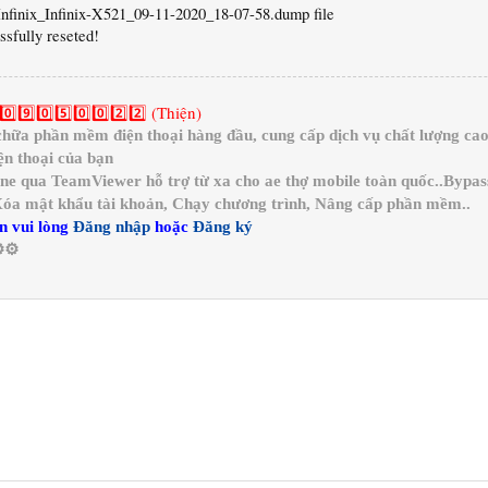
nfinix_Infinix-X521_09-11-2020_18-07-58.dump file
ssfully reseted!
0️⃣9️⃣0️⃣5️⃣0️⃣0️⃣2️⃣2️⃣ (Thiện)
a phần mềm điện thoại hàng đầu, cung cấp dịch vụ chất lượng cao 
n thoại của bạn
ine qua TeamViewer hỗ trợ từ xa cho ae thợ mobile toàn quốc..Bypa
 Xóa mật khẩu tài khoản, Chạy chương trình, Nâng cấp phần mềm..
n vui lòng
Đăng nhập
hoặc
Đăng ký
️⚙️