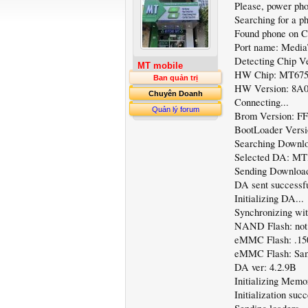
Please, power ph
Searching for a ph
Found phone on
Port name: Med
Detecting Chip Ve
MT mobile
HW Chip: MT6753
Ban quản trị
HW Version: 8A0
Chuyên Doanh
Connecting...
Quản lý forum
Brom Version: FF
BootLoader Versi
Searching Downlo
Selected DA: MT
Sending Download
DA sent successf
Initializing DA...
Synchronizing wit
NAND Flash: not 
eMMC Flash: .1
eMMC Flash: Sa
DA ver: 4.2.9B
Initializing Memo
Initialization suc