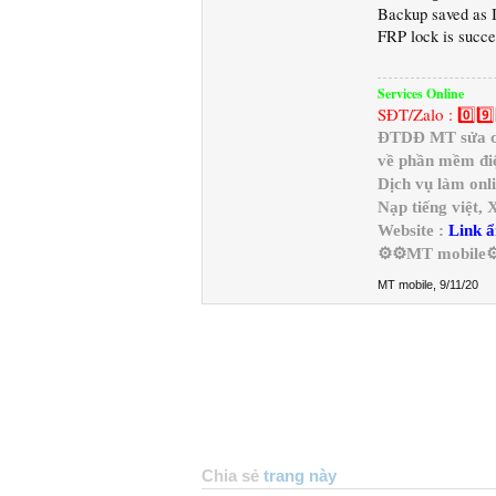
Backup saved as I
FRP lock is succe
Services Online
SĐT/Zalo : 0️⃣9️⃣
ĐTDĐ MT sửa chữ
về phần mềm điệ
Dịch vụ làm onl
Nạp tiếng việt,
Website :
Link ẩ
⚙️⚙️MT mobile⚙
MT mobile
,
9/11/20
Chia sẻ
trang này