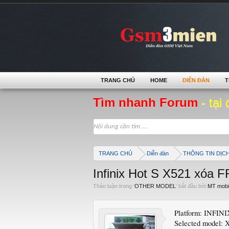
TRANG CHỦ
HOME
DIỄN ĐÀN
T
Tìm nhanh Forum
- tại 
TRANG CHỦ
Diễn đàn
THÔNG TIN DỊC
Infinix Hot S X521 xóa F
Thảo luận trong '
OTHER MODEL
' bắt đầu bởi
MT mobi
Platform: INFIN
Selected model: 