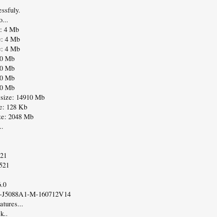
ssfuly.
...
: 4 Mb
: 4 Mb
: 4 Mb
 0 Mb
 0 Mb
 0 Mb
 0 Mb
size: 14910 Mb
e: 128 Kb
ze: 2048 Mb
..
521
X521
6.0
1-J5088A1-M-160712V14
atures...
k..