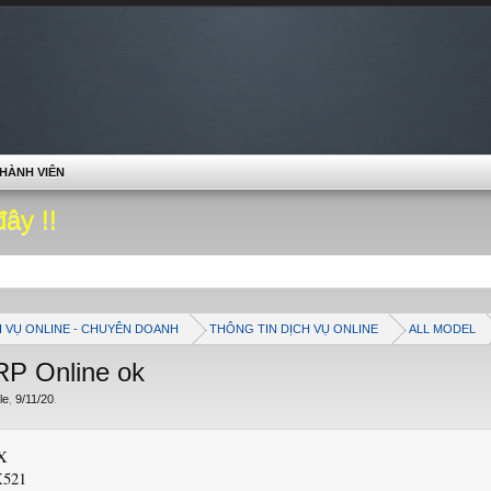
HÀNH VIÊN
đây !!
H VỤ ONLINE - CHUYÊN DOANH
THÔNG TIN DỊCH VỤ ONLINE
ALL MODEL
RP Online ok
le
,
9/11/20
.
IX
X521