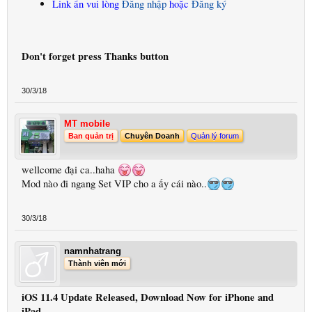
Link ẩn vui lòng
Đăng nhập
hoặc
Đăng ký
Don't forget press Thanks button
30/3/18
MT mobile
Ban quản trị
Chuyên Doanh
Quản lý forum
wellcome đại ca..haha
Mod nào đi ngang Set VIP cho a ấy cái nào..
30/3/18
namnhatrang
Thành viên mới
iOS 11.4 Update Released, Download Now for iPhone and
iPad