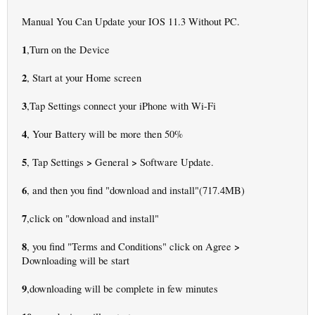
Manual You Can Update your IOS 11.3 Without PC.
1
,Turn on the Device
2
, Start at your Home screen
3
,Tap Settings connect your iPhone with Wi-Fi
4
, Your Battery will be more then 50%
5
>
>
, Tap Settings
General
Software Update.
6
, and then you find "download and install"(717.4MB)
7
,click on "download and install"
8
>
, you find "Terms and Conditions" click on Agree
Downloading will be start
9
,downloading will be complete in few minutes