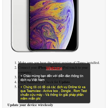
Make sure you have the latest version of iTunes installed.
iPhone
Connect your
, iPad, or iPod touch to your
Welcome
computer.
+ Chào mừng bạn đến với diễn đàn thông tin
Open iTunes and select your device. ...
dịch vụ Việt Nam
Update
Click Summary > Check for
.
Update
Click Download and
.
+ Chúng tôi có tất cả các dịch vụ Online từ xa
qua Teamview - Active box , Dongle , Rom Test
chuẩn cứu máy - Và thông tin giải pháp phần
mềm miễn phí
Update your device wirelessly