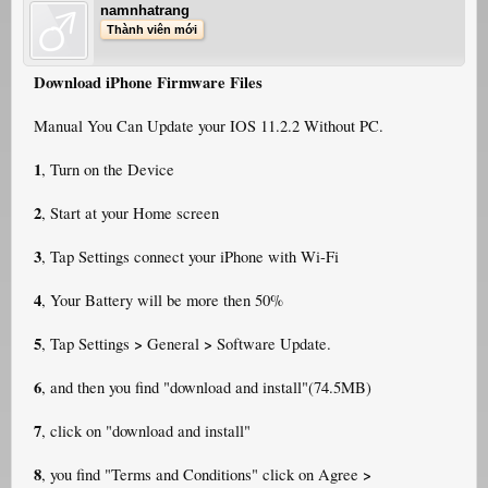
namnhatrang
Thành viên mới
Download iPhone Firmware Files
Manual You Can Update your IOS 11.2.2 Without PC.
1
, Turn on the Device
2
, Start at your Home screen
3
, Tap Settings connect your iPhone with Wi-Fi
4
, Your Battery will be more then 50%
5
>
>
, Tap Settings
General
Software Update.
6
, and then you find "download and install"(74.5MB)
7
, click on "download and install"
8
>
, you find "Terms and Conditions" click on Agree