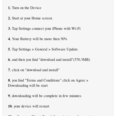
1
, Turn on the Device
2
, Start at your Home screen
3
, Tap Settings connect your iPhone with Wi-Fi
4
, Your Battery will be more then 50%
5
>
>
, Tap Settings
General
Software Update.
6
, and then you find "download and install"(570.3MB)
7
, click on "download and install"
8
>
, you find "Terms and Conditions" click on Agree
Downloading will be start
9
, downloading will be complete in few minutes
10
, your device will restart