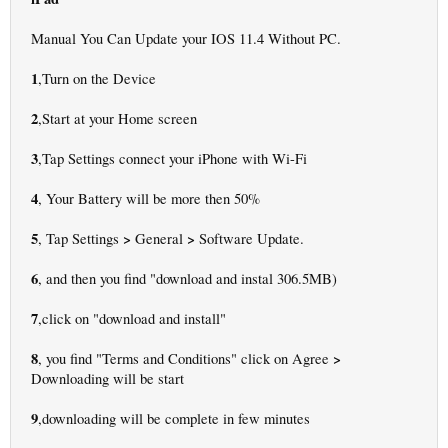
Manual You Can Update your IOS 11.4 Without PC.
1
,Turn on the Device
2
,Start at your Home screen
3
,Tap Settings connect your iPhone with Wi-Fi
4
, Your Battery will be more then 50%
5
>
>
, Tap Settings
General
Software Update.
6
, and then you find "download and instal 306.5MB)
7
,click on "download and install"
8
>
, you find "Terms and Conditions" click on Agree
Downloading will be start
9
,downloading will be complete in few minutes