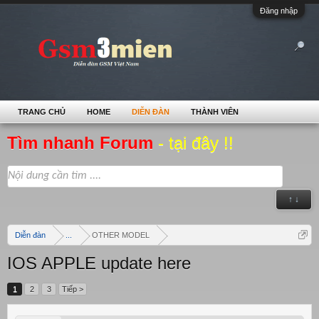
Đăng nhập
TRANG CHỦ
HOME
DIỄN ĐÀN
THÀNH VIÊN
Tìm nhanh Forum
- tại đây !!
↑ ↓
Diễn đàn
...
OTHER MODEL
IOS APPLE update here
1
2
3
Tiếp >