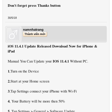
Don't forget press Thanks button
30/5/18
namnhatrang
Thành viên mới
iOS 11.4.1 Update Released Download Now for iPhone &
iPad
IOS 11.4.1
Manual You Can Update your
Without PC.
1
,Turn on the Device
2
,Start at your Home screen
3
,Tap Settings connect your iPhone with Wi-Fi
4
, Your Battery will be more then 50%
5
>
>
, Tap Settings
General
Software Update.