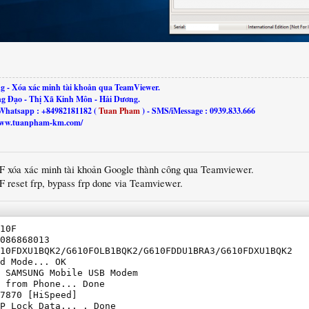
g - Xóa xác minh tài khoản qua TeamViewer.
ng Đạo - Thị Xã Kinh Môn - Hải Dương.
Whatsapp : +84982181182 (
Tuan Pham
) - SMS/iMessage : 0939.833.666
//www.tuanpham-km.com/
0F xóa xác minh tài khoản Google thành công qua Teamviewer.
F reset frp, bypass frp done via Teamviewer.
10F

086868013

10FDXU1BQK2/G610FOLB1BQK2/G610FDDU1BRA3/G610FDXU1BQK2

d Mode... OK

 SAMSUNG Mobile USB Modem

 from Phone... Done

7870 [HiSpeed]

P Lock Data... . Done
