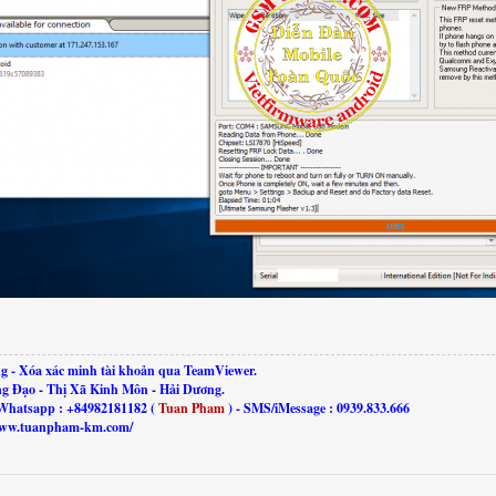
g - Xóa xác minh tài khoản qua TeamViewer.
ng Đạo - Thị Xã Kinh Môn - Hải Dương.
Whatsapp : +84982181182 (
Tuan Pham
) - SMS/iMessage : 0939.833.666
//www.tuanpham-km.com/