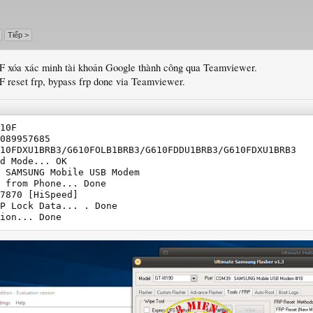
Tiếp >
0F xóa xác minh tài khoản Google thành công qua Teamviewer.
F reset frp, bypass frp done via Teamviewer.
10F

089957685

10FDXU1BRB3/G610FOLB1BRB3/G610FDDU1BRB3/G610FDXU1BRB3

d Mode... OK

 SAMSUNG Mobile USB Modem

 from Phone... Done

7870 [HiSpeed]

P Lock Data... . Done

ion... Done