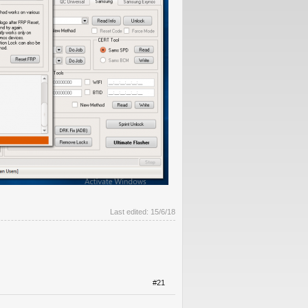
Last edited:
15/6/18
#21