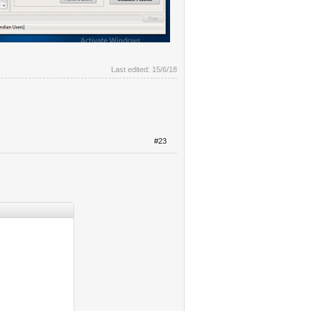
Last edited:
15/6/18
#23