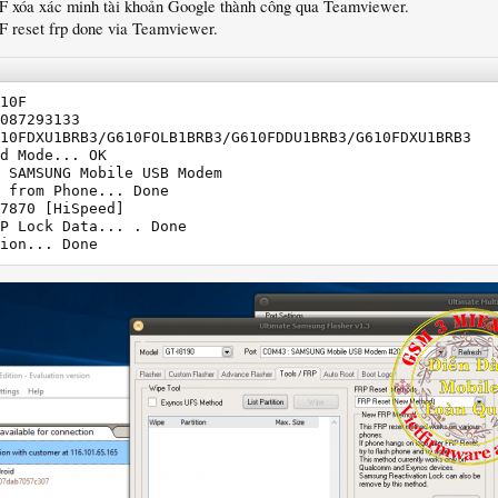
0F xóa xác minh tài khoản Google thành công qua Teamviewer.
F reset frp done via Teamviewer.
10F

087293133

10FDXU1BRB3/G610FOLB1BRB3/G610FDDU1BRB3/G610FDXU1BRB3

d Mode... OK

 SAMSUNG Mobile USB Modem

 from Phone... Done

7870 [HiSpeed]

P Lock Data... . Done

ion... Done