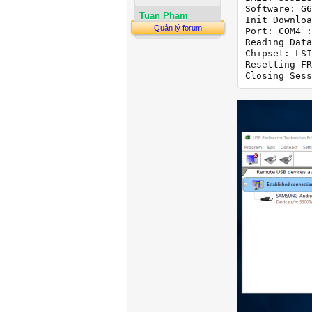
Software: G6
Tuan Pham
Init Downloa
Quản lý forum
Port: COM4 :
Reading Data
Chipset: LSI
Resetting FR
Closing Sess