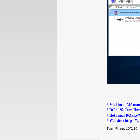
* Mở khóa - Mở mạn
* ĐC : 192 Trần Hư
* HotLine/FB/ZaLo/
* Website : https:
Tuan Pham
,
10/6/18