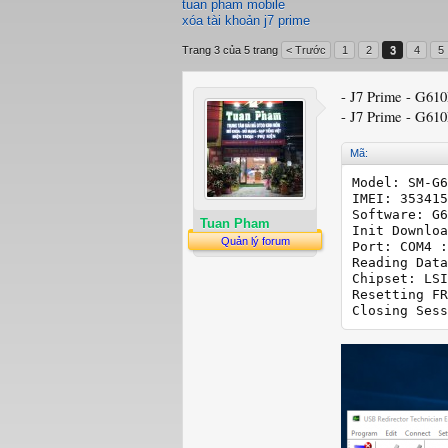
tuan pham mobile
xóa tài khoản j7 prime
Trang 3 của 5 trang
< Trước
1
2
3
4
5
- J7 Prime - G61
- J7 Prime - G610
Mã:
Model: SM-G6
IMEI: 353415
Software: G6
Tuan Pham
Init Downloa
Quản lý forum
Port: COM4 :
Reading Data
Chipset: LSI
Resetting FR
Closing Sess