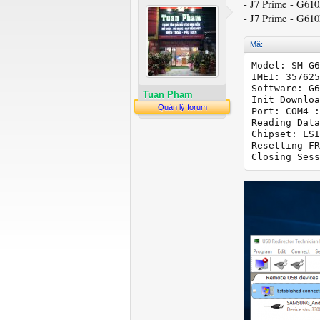
- J7 Prime - G61
- J7 Prime - G610
Mã:
Model: SM-G6
IMEI: 357625
Software: G6
Tuan Pham
Init Downloa
Quản lý forum
Port: COM4 :
Reading Data
Chipset: LSI
Resetting FR
Closing Sess