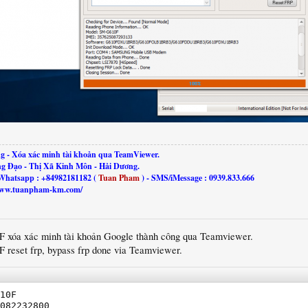
g - Xóa xác minh tài khoản qua TeamViewer.
ng Đạo - Thị Xã Kinh Môn - Hải Dương.
Whatsapp : +84982181182 (
Tuan Pham
) - SMS/iMessage : 0939.833.666
//www.tuanpham-km.com/
0F xóa xác minh tài khoản Google thành công qua Teamviewer.
F reset frp, bypass frp done via Teamviewer.
10F

082232800
