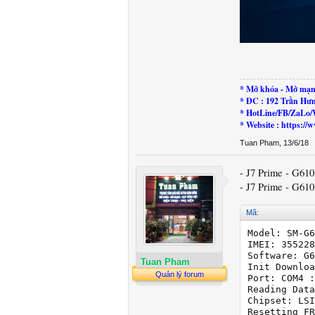
* Mở khóa - Mở mạn
* ĐC : 192 Trần Hư
* HotLine/FB/ZaLo/
* Website : https:
Tuan Pham
,
13/6/18
- J7 Prime - G61
- J7 Prime - G610
Mã:
Model: SM-G6
IMEI: 355228
Software: G6
Tuan Pham
Init Downloa
Quản lý forum
Port: COM4 :
Reading Data
Chipset: LSI
Resetting FR