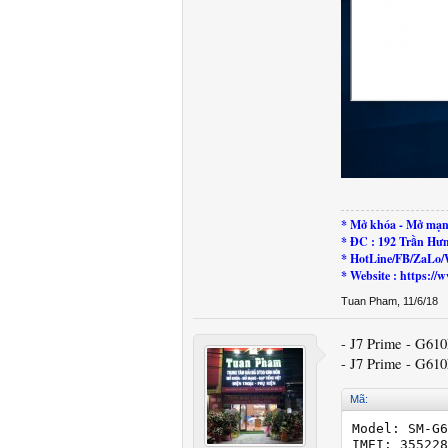
* Mở khóa - Mở mạn
* ĐC : 192 Trần Hư
* HotLine/FB/ZaLo/
* Website : https:
Tuan Pham
,
11/6/18
- J7 Prime - G61
- J7 Prime - G610
Mã:
Model: SM-G6
IMEI: 355228