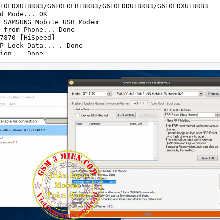
10FDXU1BRB3/G610FOLB1BRB3/G610FDDU1BRB3/G610FDXU1BRB3

d Mode... OK

 SAMSUNG Mobile USB Modem

 from Phone... Done

7870 [HiSpeed]

P Lock Data... . Done

ion... Done