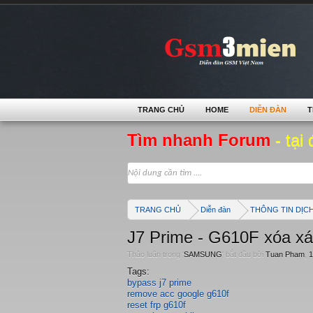
TRANG CHỦ
HOME
DIỄN ĐÀN
T
Tìm nhanh Forum
- tại 
TRANG CHỦ
Diễn đàn
THÔNG TIN DỊC
J7 Prime - G610F xóa xá
Thảo luận trong '
SAMSUNG
' bắt đầu bởi
Tuan Pham
,
1
Tags:
bypass j7 prime
remove acc google g610f
reset frp g610f