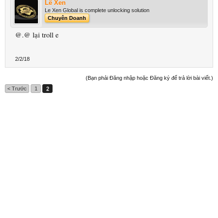
Lê Xen
Le Xen Global is complete unlocking solution
Chuyên Doanh
@.@ lại troll e
2/2/18
(Bạn phải Đăng nhập hoặc Đăng ký để trả lời bài viết.)
< Trước
1
2