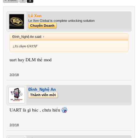
< Trước
1
2
Lê Xen
Le Xen Global is complete unlocking solution
Chuyên Doanh
Đình_Nghệ An said:
↑
z3x chọn G935F
uart hay DLM thế mod
2/2/18
Đình_Nghệ An
Thành viên mới
UART là gì bác , chưa hiểu
2/2/18