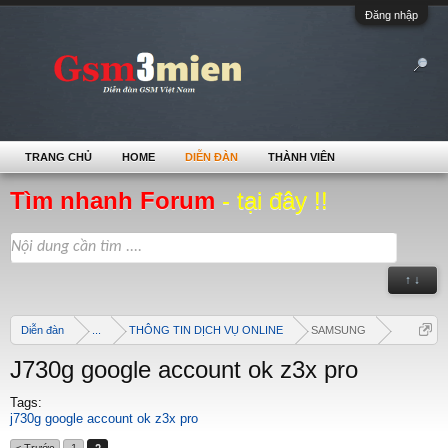
Đăng nhập
TRANG CHỦ
HOME
DIỄN ĐÀN
THÀNH VIÊN
Tìm nhanh Forum
- tại đây !!
↑ ↓
Diễn đàn
...
THÔNG TIN DỊCH VỤ ONLINE
SAMSUNG
J730g google account ok z3x pro
Tags:
j730g google account ok z3x pro