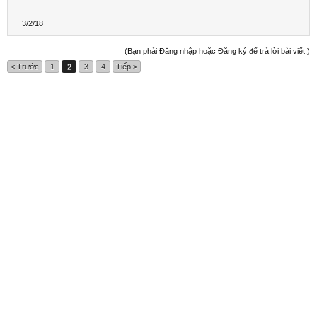
3/2/18
(Bạn phải Đăng nhập hoặc Đăng ký để trả lời bài viết.)
< Trước
1
2
3
4
Tiếp >