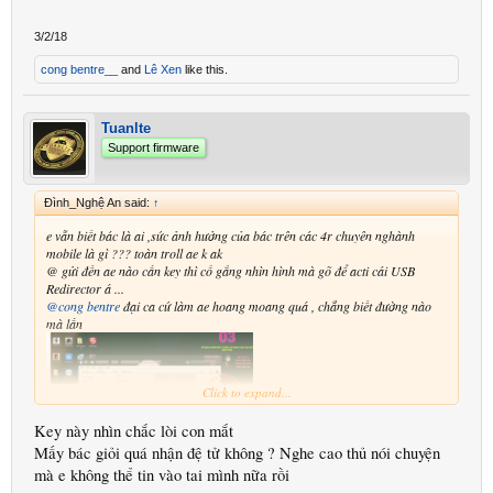
3/2/18
cong bentre__
and
Lê Xen
like this.
Tuanlte
Support firmware
Đình_Nghệ An said:
↑
e vẫn biết bác là ai ,sức ảnh hưởng của bác trên các 4r chuyên nghành
mobile là gì ??? toàn troll ae k ak
@ gửi đến ae nào cần key thì cố gắng nhìn hình mà gõ để acti cái USB
Redirector á ...
@cong bentre
đại ca cứ làm ae hoang moang quá , chẳng biết đường nào
mà lần
Click to expand...
Key này nhìn chắc lòi con mắt
Mấy bác giỏi quá nhận đệ tử không ? Nghe cao thủ nói chuyện
mà e không thể tin vào tai mình nữa rồi