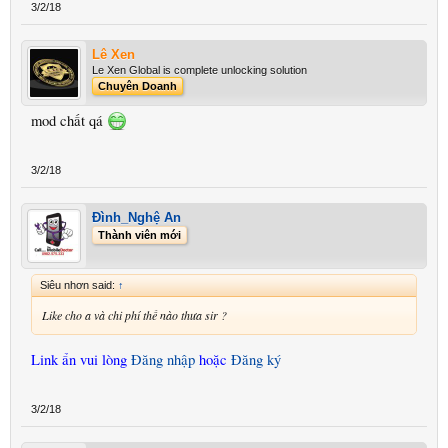
3/2/18
Lê Xen
Le Xen Global is complete unlocking solution
Chuyên Doanh
mod chất qá
3/2/18
Đình_Nghệ An
Thành viên mới
Siêu nhơn said:
↑
Like cho a và chi phí thế nào thưa sir ?
Link ẩn vui lòng
Đăng nhập
hoặc
Đăng ký
3/2/18