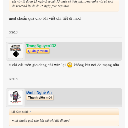
cái này là dùng 15 ngày free hết 15 ngày sẽ tính phí.....mà nghe nói có tool
de reset nó lại de dc 15 ngày free tiep theo
mod chuẩn quá cho bài viết chi tiết đi mod
3/2/18
TrongNguyen132
Quản lý forum
e cài cái trên giờ đang cài win lại
không kết nối đc mạng nữa
3/2/18
Đình_Nghệ An
Thành viên mới
Lê Xen said:
↑
mod chuẩn quá cho bài viết chi tiết đi mod