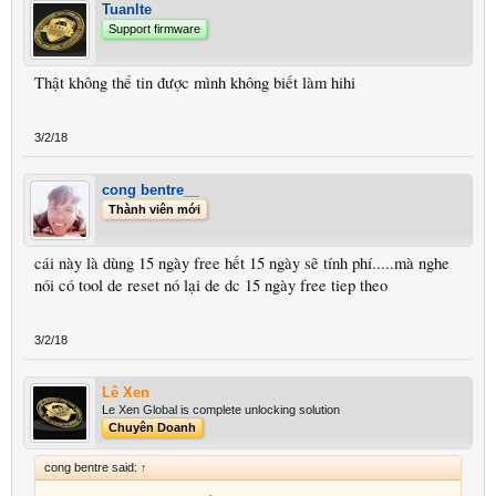
Tuanlte
Support firmware
Thật không thể tin được mình không biết làm hihi
3/2/18
cong bentre__
Thành viên mới
cái này là dùng 15 ngày free hết 15 ngày sẽ tính phí.....mà nghe
nói có tool de reset nó lại de dc 15 ngày free tiep theo
3/2/18
Lê Xen
Le Xen Global is complete unlocking solution
Chuyên Doanh
cong bentre said:
↑