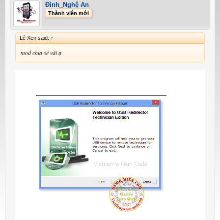
Đình_Nghệ An
Thành viên mới
Lê Xen said:
↑
mod chia sẻ với ạ