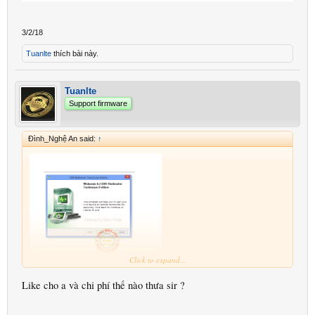
3/2/18
Tuanlte
thích bài này.
Tuanlte
Support firmware
Đình_Nghệ An said:
↑
Click to expand...
Like cho a và chi phí thế nào thưa sir ?