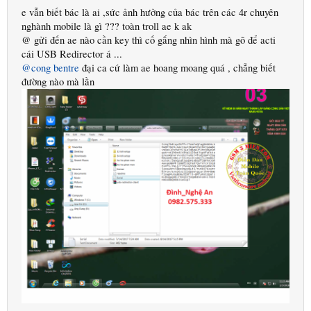
e vẫn biết bác là ai ,sức ảnh hưởng của bác trên các 4r chuyên
nghành mobile là gì ??? toàn troll ae k ak
@ gửi đến ae nào cần key thì cố gắng nhìn hình mà gõ để acti
cái USB Redirector á ...
@cong bentre
đại ca cứ làm ae hoang moang quá , chẳng biết
đường nào mà lần