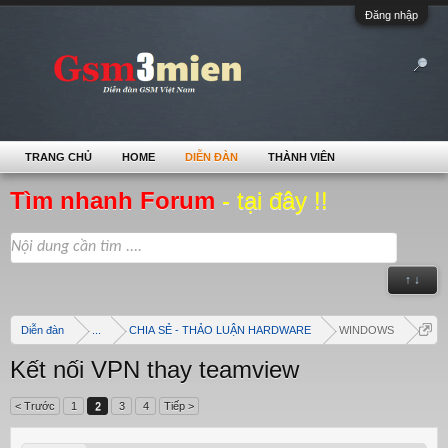
Đăng nhập
TRANG CHỦ
HOME
DIỄN ĐÀN
THÀNH VIÊN
Tìm nhanh Forum
- tại đây !!
↑ ↓
Diễn đàn
...
CHIA SẺ - THẢO LUẬN HARDWARE
WINDOWS
Kết nối VPN thay teamview
< Trước
1
2
3
4
Tiếp >