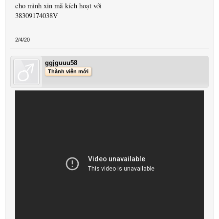
cho mình xin mã kích hoạt với
38309174038V
2/4/20
ggjguuu58
Thành viên mới