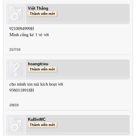
Việt Thắng
Thành viên mới
9210094999H
Mình cũng ké 1 vé với
21/7/19
hoangtrieu
Thành viên mới
cho mình xin mã kích hoạt với
9360118918H
2/8/19
KuBinMC
Thành viên mới