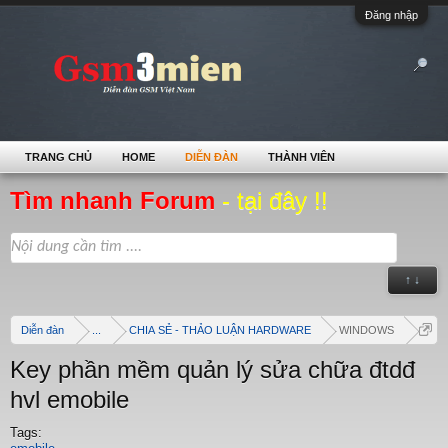
Đăng nhập
TRANG CHỦ
HOME
DIỄN ĐÀN
THÀNH VIÊN
Tìm nhanh Forum
- tại đây !!
↑ ↓
Diễn đàn
...
CHIA SẺ - THẢO LUẬN HARDWARE
WINDOWS
Key phần mềm quản lý sửa chữa đtdđ
hvl emobile
Tags: