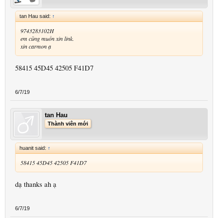
tan Hau said:
↑
9743283102H
em cũng muốn xin link.
xin carmon ạ
58415 45D45 42505 F41D7
6/7/19
tan Hau
Thành viên mới
huanit said:
↑
58415 45D45 42505 F41D7
dạ thanks ah ạ
6/7/19