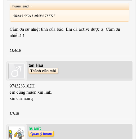
huanit said:
↑
5B4A5 55945 464F4 75FD7
Cảm ơn sự nhiệt tình của bác. Em đã active được ạ. Cảm ơn
nhiều!!!
23/6/19
tan Hau
Thành viên mới
9743283102H
em cũng muốn xin link.
xin carmon ạ
3/7/19
huanit
Quản lý forum