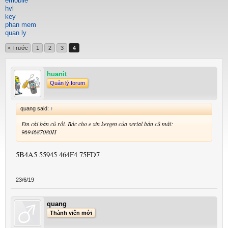
emobile
hvl
key
phan mem
quan ly
< Trước
1
2
3
4
huanit
Quản lý forum
quang said:
↑
Em cài bản cũ rồi. Bác cho e xin keygen của serial bản cũ mới:
9694687080H
5B4A5 55945 464F4 75FD7
23/6/19
quang
Thành viên mới