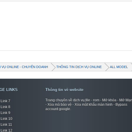
...

o

o TB-7104I

04I

ion: 8.1.0

TB-7104I_S000037_180807_ROW

r signatures...

P lock..

successfully reseted!

 as Lenovo_Lenovo TB-7104I_10-01-2020_20-46-23.dump file
H VỤ ONLINE - CHUYÊN DOANH
THÔNG TIN DỊCH VỤ ONLINE
ALL MODEL
GE LINKS
Thông tin về website
Trang chuyên về dịch vụ,file - rom - Mở khóa - Mở Mạ
Link 7
- Xóa mã bảo vệ - Xóa mật khẩu màn hình - Bypass
Link 8
account google.
Link 9
Link 10
Link 11
Link 12