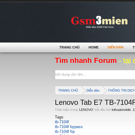
TRANG CHỦ
HOME
DIỄN ĐÀN
T
Tìm nhanh Forum
- tại 
TRANG CHỦ
Diễn đàn
THÔNG TIN DỊC
Lenovo Tab E7 TB-710
Thảo luận trong '
LENOVO
' bắt đầu bởi
kithuatmobile
,
1
Tags:
tb-7104f
tb-7104f bypass
tb-7104f frp