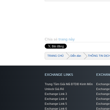
Reading info
Brand: Lenov
Model: Lenov
Device: TB71
Android vers
Display ID: 
Searching fo
Resetting FR
FRP lock is 
Backup saved
Chia sẻ
trang này
TRANG CHỦ
Diễn đàn
THÔNG TIN DỊC
EXCHANGE LINKS
EXCHAN
Trung Tâm Giải Mã ĐTDĐ Kinh Môn
Exchange 
Unlock Giá Rẻ
Exchange 
Exchange Link 3
Exchange 
Exchange Link 4
Exchange 
Exchange Link 5
Exchange 
Exchange Link 6
Exchange 