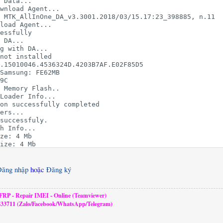
 Data...

wnload Agent...

 MTK_AllInOne_DA_v3.3001.2018/03/15.17:23_398885, n.11

load Agent...

essfully

 DA...

g with DA...

not installed

.15010046.4536324D.4203B7AF.E02F85D5

Samsung: FE62MB

9C

 Memory Flash..

Loader Info...

on successfully completed

ers...

successfuly.

h Info...

ze: 4 Mb

ize: 4 Mb

ize: 4 Mb

e: 0 Mb

e: 0 Mb

Đăng nhập
hoặc
Đăng ký
e: 0 Mb

e: 0 Mb

ea size: 14910 Mb

RP - Repair IMEI - Online (Teamviewer)
 size: 128 Kb

833711 (Zalo/Facebook/WhatsApp/Telegram)
 size: 1024 Mb

ition...
