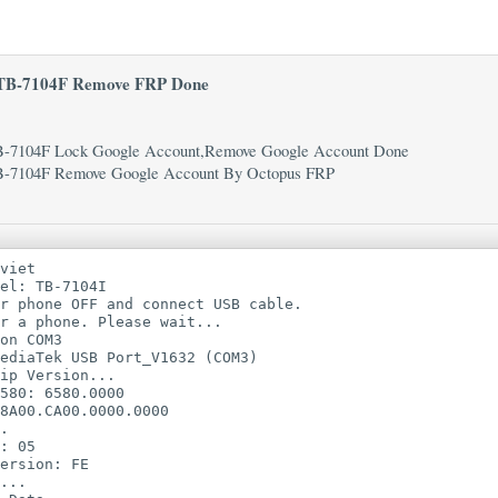
 TB-7104F Remove FRP Done
B-7104F Lock Google Account,Remove Google Account Done
B-7104F Remove Google Account By Octopus FRP
viet

el: TB-7104I

r phone OFF and connect USB cable.

r a phone. Please wait...

on COM3

ediaTek USB Port_V1632 (COM3)

ip Version...

580: 6580.0000

8A00.CA00.0000.0000

.

: 05

ersion: FE

...
