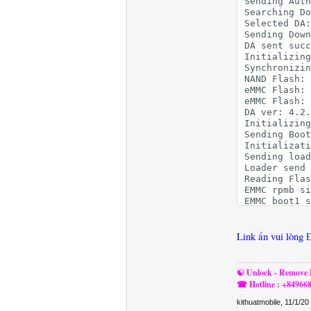
Sending Auth
Searching Do
Selected DA:
Sending Down
DA sent succ
Initializing
Synchronizin
NAND Flash: 
eMMC Flash: 
eMMC Flash: 
DA ver: 4.2.
Initializing
Sending Boot
Initializati
Sending load
Loader send 
Reading Flas
EMMC rpmb si
EMMC boot1 s
EMMC boot2 s
EMMC gp1 siz
EMMC gp2 siz
Link ẩn vui lòng
EMMC gp3 siz
EMMC gp4 siz
EMMC user ar
☯ Unlock - Remove F
Internal RAM
☎ Hotline : +84966
External RAM
Reading part
kithuatmobile
,
11/1/20