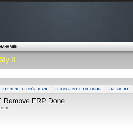
HÀNH VIÊN
đây !!
H VỤ ONLINE - CHUYÊN DOANH
THÔNG TIN DỊCH VỤ ONLINE
ALL MODEL
4F Remove FRP Done
1/1/20
.