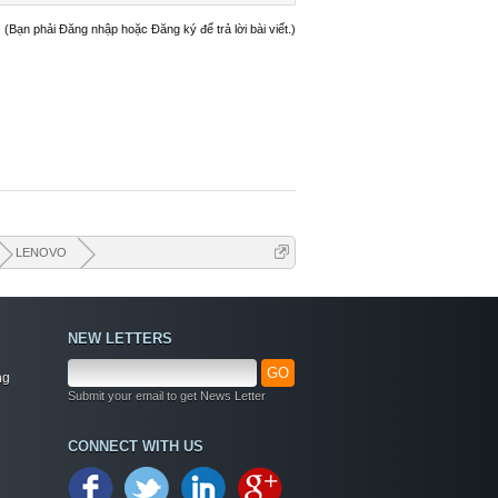
(Bạn phải Đăng nhập hoặc Đăng ký để trả lời bài viết.)
LENOVO
NEW LETTERS
GO
ng
Submit your email to get News Letter
Welcome
CONNECT WITH US
+ Chào mừng bạn đến với diễn đàn thông tin
dịch vụ Việt Nam