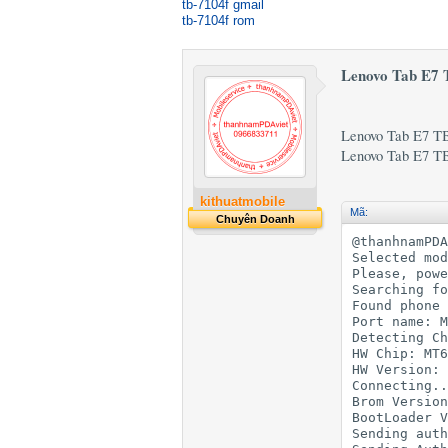
tb-7104f gmail
tb-7104f rom
Lenovo Tab E7
Lenovo Tab E7 T
Lenovo Tab E7 T
kithuatmobile
Mã:
Chuyên Doanh
@thanhnamPDA
Selected mod
Please, powe
Searching fo
Found phone 
Port name: M
Detecting Ch
HW Chip: MT6
HW Version: 
Connecting..
Brom Version
BootLoader V
Sending auth