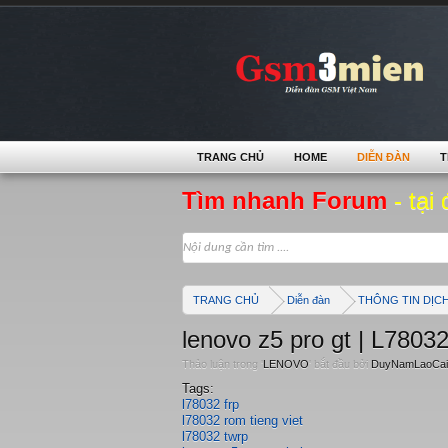
TRANG CHỦ
HOME
DIỄN ĐÀN
T
Tìm nhanh Forum
- tại 
TRANG CHỦ
Diễn đàn
THÔNG TIN DỊC
lenovo z5 pro gt | L78032
Thảo luận trong '
LENOVO
' bắt đầu bởi
DuyNamLaoCai
Tags:
l78032 frp
l78032 rom tieng viet
l78032 twrp