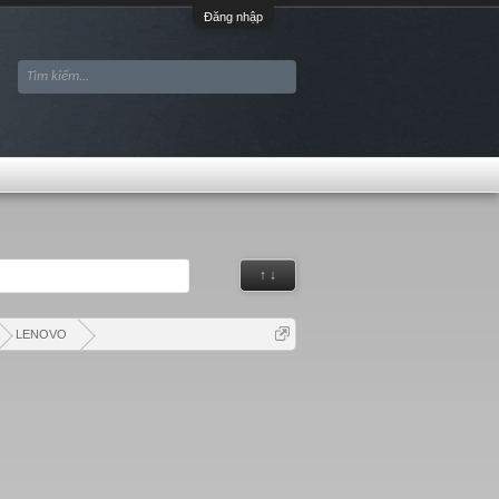
Đăng nhập
↑ ↓
LENOVO