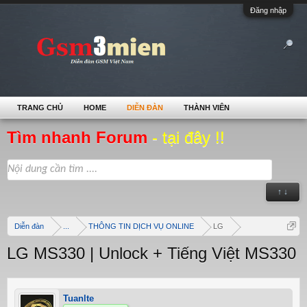
Đăng nhập
TRANG CHỦ
HOME
DIỄN ĐÀN
THÀNH VIÊN
Tìm nhanh Forum
- tại đây !!
↑ ↓
Diễn đàn
...
THÔNG TIN DỊCH VỤ ONLINE
LG
LG MS330 | Unlock + Tiếng Việt MS330
Tuanlte