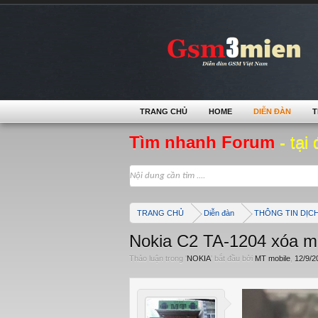
TRANG CHỦ
HOME
DIỄN ĐÀN
T
Tìm nhanh Forum
- tại 
TRANG CHỦ
Diễn đàn
THÔNG TIN DỊC
Nokia C2 TA-1204 xóa mậ
Thảo luận trong '
NOKIA
' bắt đầu bởi
MT mobile
,
12/9/2