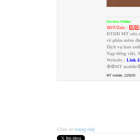
Services Online
SĐT/Zalo : 0️⃣9️⃣
ĐTDĐ MT sửa chữ
về phần mềm điệ
Dịch vụ làm onl
Nạp tiếng việt,
Website :
Link ẩ
⚙️⚙️MT mobile⚙
MT mobile
,
12/9/20
Chia sẻ
trang này