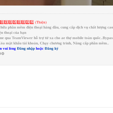
0️⃣9️⃣0️⃣5️⃣0️⃣0️⃣2️⃣2️⃣ (Thiện)
a phần mềm điện thoại hàng đầu, cung cấp dịch vụ chất lượng cao 
n thoại của bạn
ine qua TeamViewer hỗ trợ từ xa cho ae thợ mobile toàn quốc..Bypa
 Xóa mật khẩu tài khoản, Chạy chương trình, Nâng cấp phần mềm..
n vui lòng
Đăng nhập
hoặc
Đăng ký
️⚙️