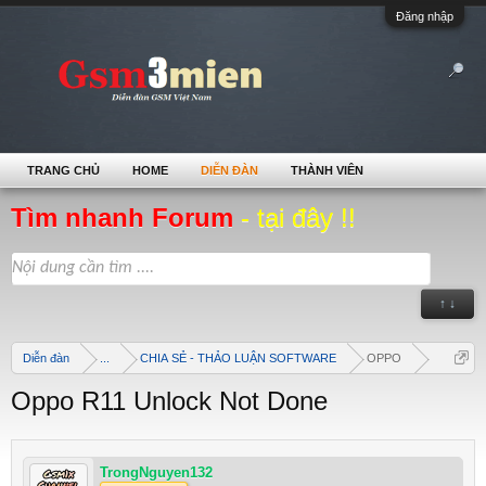
Đăng nhập
TRANG CHỦ
HOME
DIỄN ĐÀN
THÀNH VIÊN
Tìm nhanh Forum
- tại đây !!
↑ ↓
Diễn đàn
...
CHIA SẺ - THẢO LUẬN SOFTWARE
OPPO
Oppo R11 Unlock Not Done
TrongNguyen132