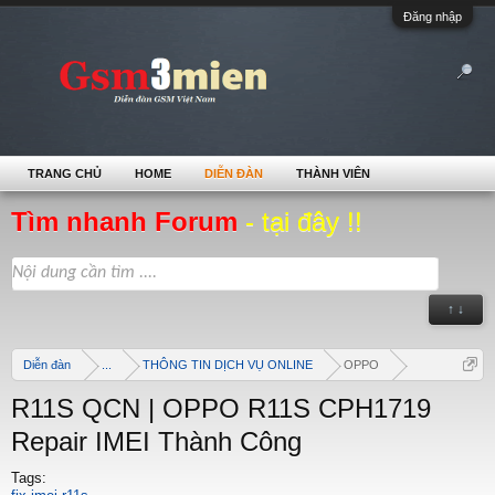
Đăng nhập
TRANG CHỦ
HOME
DIỄN ĐÀN
THÀNH VIÊN
Tìm nhanh Forum
- tại đây !!
↑ ↓
Diễn đàn
...
THÔNG TIN DỊCH VỤ ONLINE
OPPO
R11S QCN | OPPO R11S CPH1719
Repair IMEI Thành Công
Tags: