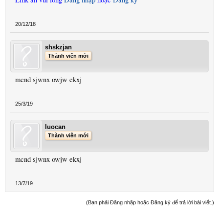
20/12/18
shskzjan
Thành viên mới
mcnd sjwnx owjw ekxj
25/3/19
luocan
Thành viên mới
mcnd sjwnx owjw ekxj
13/7/19
(Bạn phải Đăng nhập hoặc Đăng ký để trả lời bài viết.)