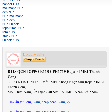
fix imei r11s
hanset r11s
mở mạng r11s
qcn r11s
r11s mở mạng
r11s qcn
r11s unlock
repair imei r11s
rom r11s
stock r11s
unlock r11s
kithuatmobile
Chuyên Doanh
R11S QCN | OPPO R11S CPH1719 Repair IMEI Thành
Công
OPPO R11S CPH1719 Mất IMEI,Không Nhận Sim,Repair IMEI
Thành Công
Mọi Chức Năng Ổn Định Sau Sữa Lỗi IMEI,Nhận Đủ 2 Sim
Link ẩn vui lòng
Đăng nhập
hoặc
Đăng ký
Link ẩn vui lòng
Đăng nhập
hoặc
Đăng ký