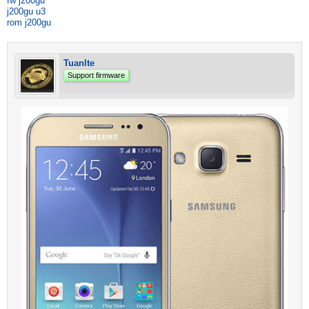
fw j200gu
j200gu u3
rom j200gu
Tuanlte
Support firmware