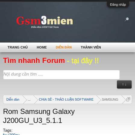
Đăng nhập
TRANG CHỦ
HOME
DIỄN ĐÀN
THÀNH VIÊN
Tìm nhanh Forum
- tại đây !!
↑ ↓
Diễn đàn
...
CHIA SẺ - THẢO LUẬN SOFTWARE
SAMSUNG
Rom Samsung Galaxy
J200GU_U3_5.1.1
Tags: