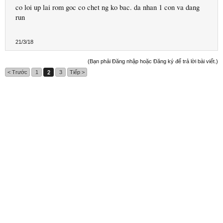
co loi up lai rom goc co chet ng ko bac. da nhan 1 con va dang
run
21/3/18
(Bạn phải Đăng nhập hoặc Đăng ký để trả lời bài viết.)
< Trước
1
2
3
Tiếp >