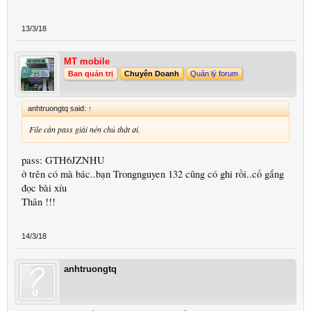
13/3/18
MT mobile
Ban quản trị
Chuyên Doanh
Quản lý forum
anhtruongtq said:
↑
File cần pass giải nén chủ thớt ơi.
pass: GTH6JZNHU
ở trên có mà bác..bạn Trongnguyen 132 cũng có ghi rồi..cố gắng
đọc bài xíu
Thân !!!
14/3/18
anhtruongtq