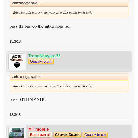
anhtruongtq said:
↑
Bác chủ thớt cho em xin pass đi.e làm chuột bạch luôn
pass thì bác có thể inbox hoặc soi.
13/3/18
TrongNguyen132
Quản lý forum
anhtruongtq said:
↑
Bác chủ thớt cho em xin pass đi.e làm chuột bạch luôn
pass: GTH6JZNHU
13/3/18
MT mobile
Ban quản trị
Chuyên Doanh
Quản lý forum