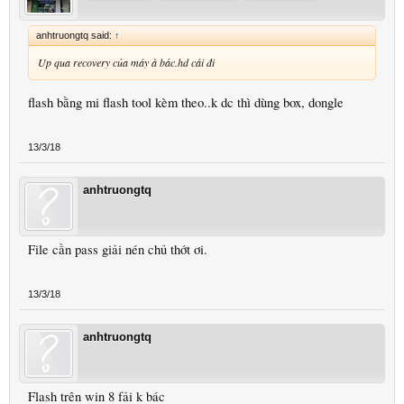
anhtruongtq said:
↑
Up qua recovery của máy à bác.hd cái đi
flash bằng mi flash tool kèm theo..k dc thì dùng box, dongle
13/3/18
anhtruongtq
File cần pass giải nén chủ thớt ơi.
13/3/18
anhtruongtq
Flash trên win 8 fải k bác