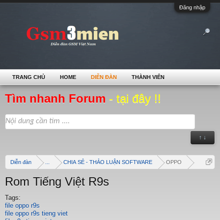
Đăng nhập
TRANG CHỦ
HOME
DIỄN ĐÀN
THÀNH VIÊN
Tìm nhanh Forum
- tại đây !!
↑ ↓
Diễn đàn
...
CHIA SẺ - THẢO LUẬN SOFTWARE
OPPO
Rom Tiếng Việt R9s
Tags:
file oppo r9s
file oppo r9s tieng viet