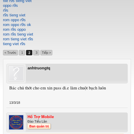
file r9s tieng viet
oppo r9s
r9s
r9s tieng viet
rom oppo r9s
rom oppo r9s ok
rom r9s oppo
rom r9s tieng viet
rom tieng viet r9s
tieng viet r9s
< Trước
1
2
3
Tiếp >
anhtruongtq
Bác chủ thớt cho em xin pass đi.e làm chuột bạch luôn
13/3/18
Hổ Trợ Mobile
Đào Tiểu Lân
Ban quản trị