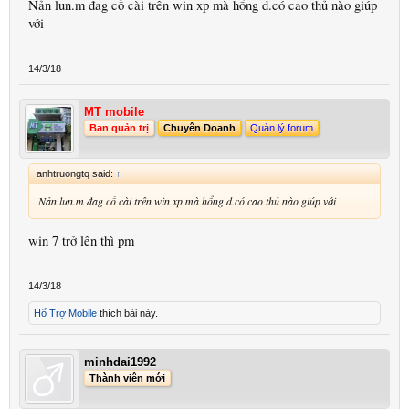
Nản lun.m đag cố cài trên win xp mà hổng d.có cao thủ nào giúp
với
14/3/18
MT mobile
Ban quản trị
Chuyên Doanh
Quản lý forum
anhtruongtq said:
↑
Nản lun.m đag cố cài trên win xp mà hổng d.có cao thủ nào giúp với
win 7 trở lên thì pm
14/3/18
Hổ Trợ Mobile
thích bài này.
minhdai1992
Thành viên mới