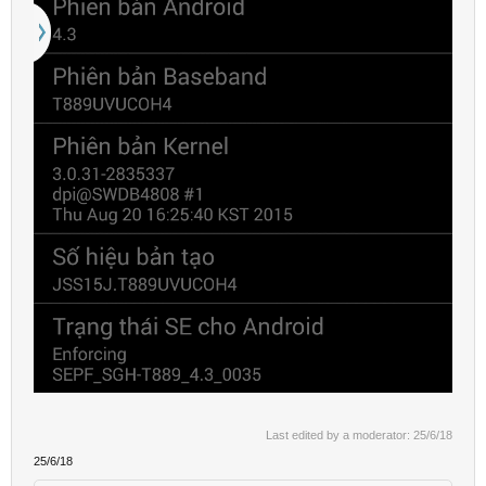
Last edited by a moderator:
25/6/18
25/6/18