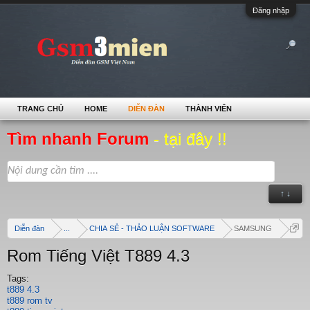
Đăng nhập
TRANG CHỦ
HOME
DIỄN ĐÀN
THÀNH VIÊN
Tìm nhanh Forum
- tại đây !!
↑ ↓
Diễn đàn
...
CHIA SẺ - THẢO LUẬN SOFTWARE
SAMSUNG
Rom Tiếng Việt T889 4.3
Tags:
t889 4.3
t889 rom tv