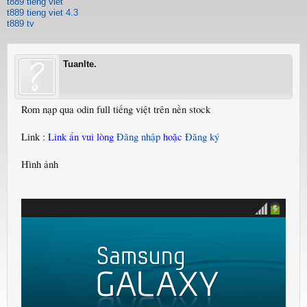
t889 tieng viet
t889 tieng viet 4.3
t889 tv
Tuanlte.
Rom nạp qua odin full tiếng việt trên nền stock
Link :
Link ẩn vui lòng
Đăng nhập
hoặc
Đăng ký
Hình ảnh