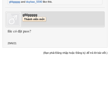
gfdggggg
and
duybao_5590
like this.
gfdggggg
Thành viên mới
file có đặt pass?
29/6/21
(Bạn phải Đăng nhập hoặc Đăng ký để trả lời bài viết.)