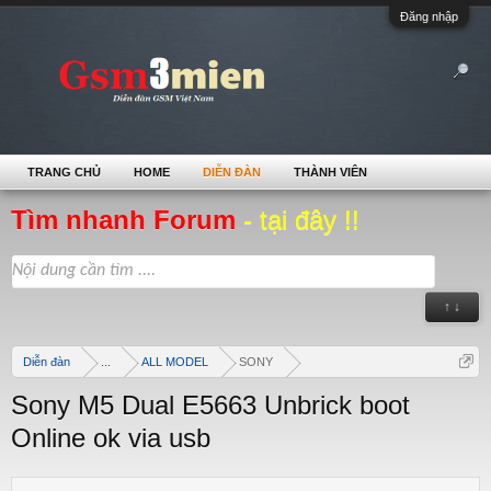
Đăng nhập
TRANG CHỦ
HOME
DIỄN ĐÀN
THÀNH VIÊN
Tìm nhanh Forum
- tại đây !!
↑ ↓
Diễn đàn
...
ALL MODEL
SONY
Sony M5 Dual E5663 Unbrick boot
Online ok via usb