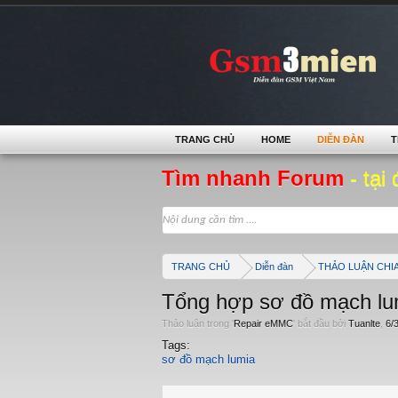
TRANG CHỦ
HOME
DIỄN ĐÀN
T
Tìm nhanh Forum
- tại 
TRANG CHỦ
Diễn đàn
THẢO LUẬN CHI
Tổng hợp sơ đồ mạch lu
Thảo luận trong '
Repair eMMC
' bắt đầu bởi
Tuanlte
,
6/
Tags:
sơ đồ mạch lumia