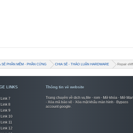
A SẺ PHẦN MỀM - PHẦN CỨNG
CHIA SẺ - THẢO LUẬN HARDWARE
Repair e
GE LINKS
Thông tin về website
Trang chuyên về dịch vụ,file - rom - Mở khóa - Mở Mạ
Link 7
- Xóa mã bảo vệ - Xóa mật khẩu màn hình - Bypass
Link 8
account google.
Link 9
Link 10
Link 11
Link 12