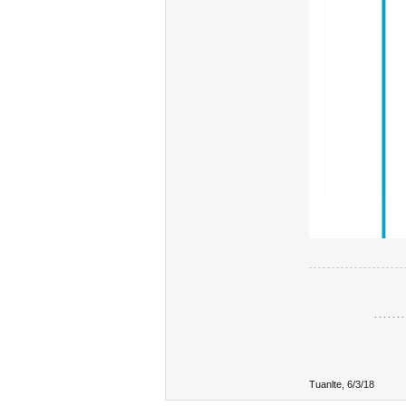
………
Tuanlte
,
6/3/18