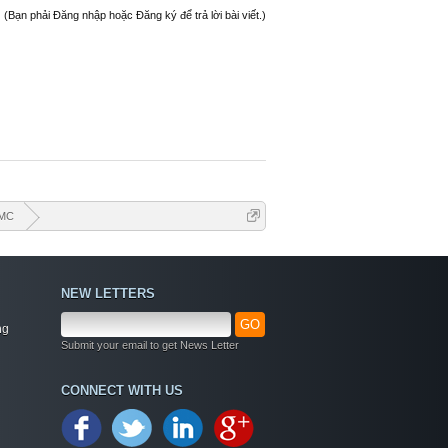
(Bạn phải Đăng nhập hoặc Đăng ký để trả lời bài viết.)
MMC
NEW LETTERS
GO
ng
Submit your email to get News Letter
Welcome
CONNECT WITH US
+ Chào mừng bạn đến với diễn đàn thông tin
dịch vụ Việt Nam
+ Chúng tôi có tất cả các dịch vụ Online từ xa