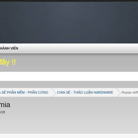
HÀNH VIÊN
đây !!
A SẺ PHẦN MỀM - PHẦN CỨNG
CHIA SẺ - THẢO LUẬN HARDWARE
Repair e
mia
3/18
.