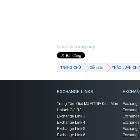
Chia sẻ
trang này
TRANG CHỦ
Diễn đàn
THẢO LUẬN CHI
EXCHANGE LINKS
EXCHAN
Trung Tâm Giải Mã ĐTDĐ Kinh Môn
Exchange 
Unlock Giá Rẻ
Exchange 
Exchange Link 3
Exchange 
Exchange Link 4
Exchange 
Exchange Link 5
Exchange 
Exchange Link 6
Exchange 