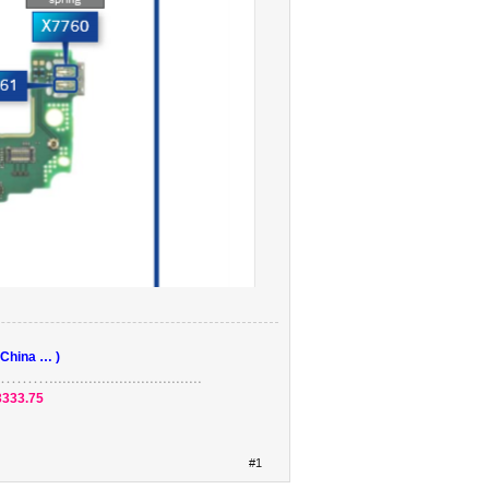
 China … )
....................
3333.75
#1