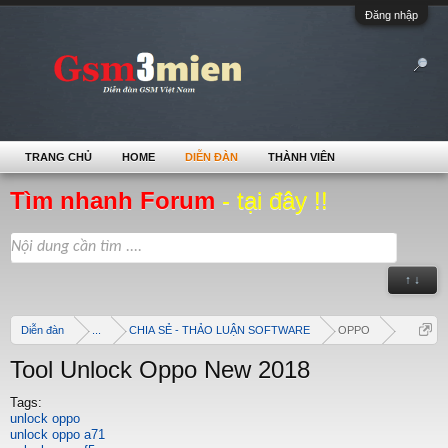
Đăng nhập
TRANG CHỦ
HOME
DIỄN ĐÀN
THÀNH VIÊN
Tìm nhanh Forum
- tại đây !!
↑ ↓
Diễn đàn
...
CHIA SẺ - THẢO LUẬN SOFTWARE
OPPO
Tool Unlock Oppo New 2018
Tags:
unlock oppo
unlock oppo a71