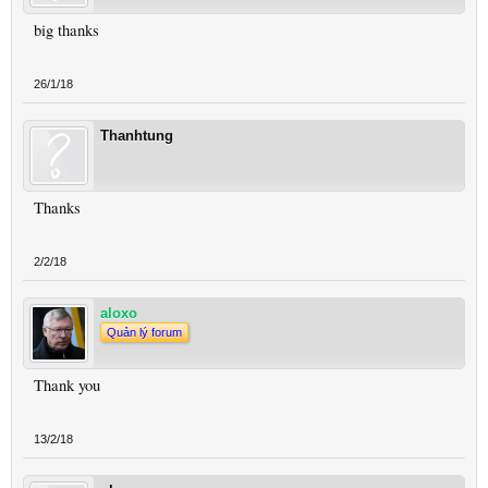
big thanks
26/1/18
Thanhtung
Thanks
2/2/18
aloxo
Quản lý forum
Thank you
13/2/18