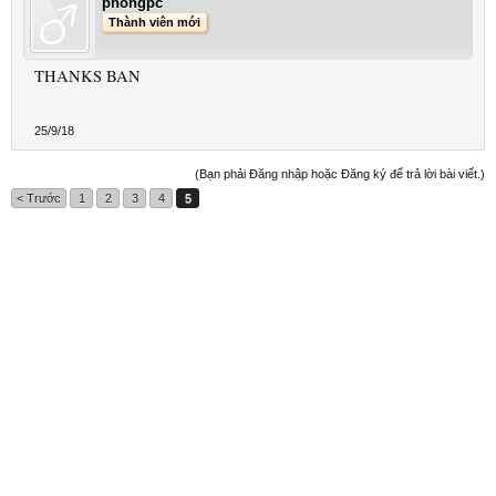
phongpc
Thành viên mới
THANKS BAN
25/9/18
(Bạn phải Đăng nhập hoặc Đăng ký để trả lời bài viết.)
< Trước
1
2
3
4
5