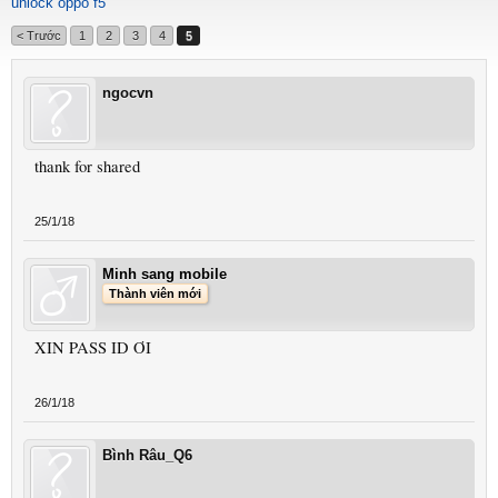
unlock oppo f5
< Trước
1
2
3
4
5
ngocvn
thank for shared
25/1/18
Minh sang mobile
Thành viên mới
XIN PASS ID ƠI
26/1/18
Bình Râu_Q6