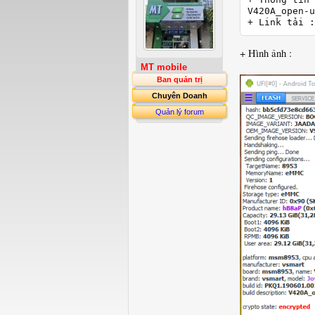
V420A_open-u
+ Hình ảnh :
MT mobile
Ban quản trị
Chuyên Doanh
Quản lý forum