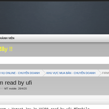
HÀNH VIÊN
đây !!
H VỤ ONLINE - CHUYÊN DOANH
KHU VỰC MUA BÁN - CHUYÊN DOANH
FIRM
 read by ufi
 bởi
MT mobile
,
28/4/20
.
rom : Vsmart Joy 2+ V420A read by ufi MTmobile
