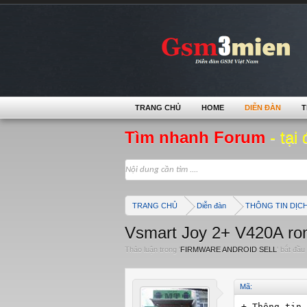
TRANG CHỦ
HOME
DIỄN ĐÀN
T
Tìm nhanh Forum
- tại 
TRANG CHỦ
Diễn đàn
THÔNG TIN DỊC
Vsmart Joy 2+ V420A rom
Thảo luận trong '
FIRMWARE ANDROID SELL
' bắt đầu
Mã:
+ Thông tin 