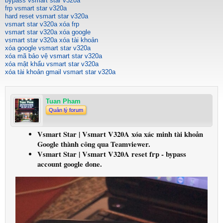
bypass vsmart star v320a
frp vsmart star v320a
hard reset vsmart star v320a
vsmart star v320a xóa frp
vsmart star v320a xóa google
vsmart star v320a xóa tài khoản
xóa google vsmart star v320a
xóa mã bảo vệ vsmart star v320a
xóa mật khẩu vsmart star v320a
xóa tài khoản gmail vsmart star v320a
Tuan Pham
Quản lý forum
Vsmart Star | Vsmart V320A xóa xác minh tài khoản
Google thành công qua Teamviewer.
Vsmart Star | Vsmart V320A reset frp - bypass
account google done.