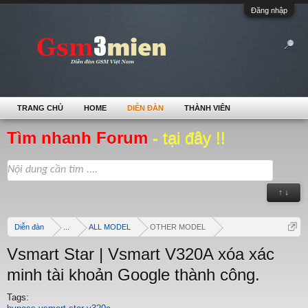
Đăng nhập
TRANG CHỦ
HOME
DIỄN ĐÀN
THÀNH VIÊN
Tìm nhanh Forum
- tại đây !!
↑ ↓
Diễn đàn
...
ALL MODEL
OTHER MODEL
Vsmart Star | Vsmart V320A xóa xác
minh tài khoản Google thành công.
Tags: