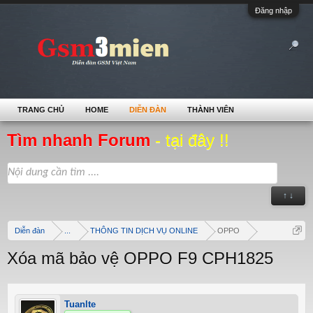
Đăng nhập
TRANG CHỦ
HOME
DIỄN ĐÀN
THÀNH VIÊN
Tìm nhanh Forum
- tại đây !!
↑ ↓
Diễn đàn
...
THÔNG TIN DỊCH VỤ ONLINE
OPPO
Xóa mã bảo vệ OPPO F9 CPH1825
Tuanlte