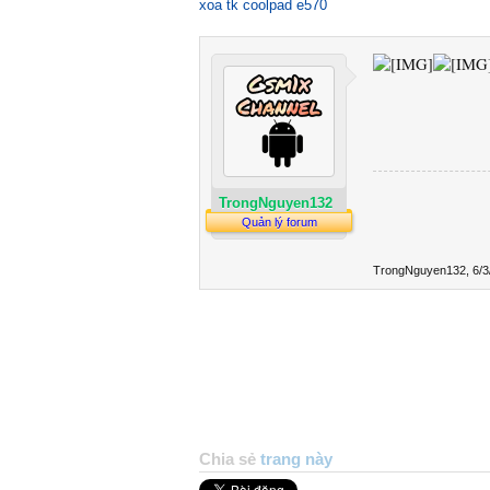
xoa tk coolpad e570
TrongNguyen132
Quản lý forum
TrongNguyen132
,
6/3
Chia sẻ
trang này