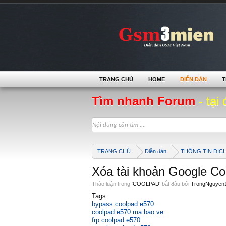
TRANG CHỦ
HOME
DIỄN ĐÀN
T
Tìm nhanh Forum
- tại 
TRANG CHỦ
Diễn đàn
THÔNG TIN DỊC
Xóa tài khoản Google C
Thảo luận trong '
COOLPAD
' bắt đầu bởi
TrongNguyen
Tags:
bypass coolpad e570
coolpad e570 ma bao ve
frp coolpad e570