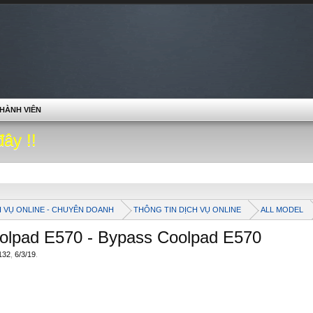
HÀNH VIÊN
đây !!
H VỤ ONLINE - CHUYÊN DOANH
THÔNG TIN DỊCH VỤ ONLINE
ALL MODEL
oolpad E570 - Bypass Coolpad E570
132
,
6/3/19
.