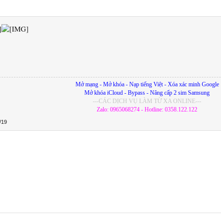
Mở mạng - Mở khóa - Nạp tiếng Việt - Xóa xác minh Google
Mở khóa iCloud - Bypass - Nâng cấp 2 sim Samsung
---CÁC DỊCH VỤ LÀM TỪ XA ONLINE---
Zalo: 0965068274 - Hotline: 0358.122.122
/19