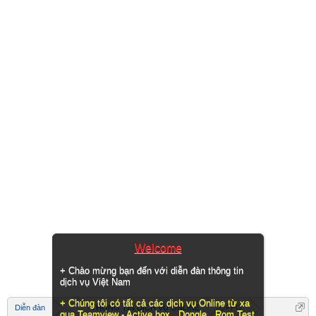
Welcome
+ Chào mừng bạn đến với diễn đàn thông tin
dịch vụ Việt Nam
+ Chúng tôi có tất cả các dịch vụ Online từ xa
Diễn đàn
...
THÔNG TIN DỊCH VỤ ONLINE
OPPO
qua Teamview - Active box , Dongle , Rom Test