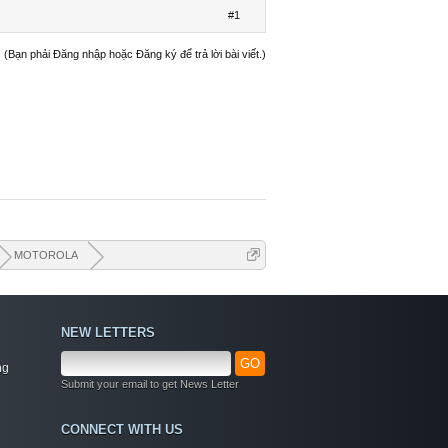
#1
(Bạn phải Đăng nhập hoặc Đăng ký để trả lời bài viết.)
MOTOROLA
NEW LETTERS
GO
ng
Submit your email to get News Letter
Welcome
CONNECT WITH US