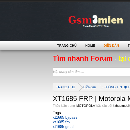
TRANG CHỦ
HOME
DIỄN ĐÀN
T
Tìm nhanh Forum
- tại 
TRANG CHỦ
Diễn đàn
THÔNG TIN DỊC
XT1685 FRP | Motorola
Thảo luận trong '
MOTOROLA
' bắt đầu bởi
kithuatmobil
Tags:
xt1685 bypass
xt1685 frp
xt1685 gmail