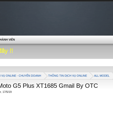
HÀNH VIÊN
đây !!
H VỤ ONLINE - CHUYÊN DOANH
THÔNG TIN DỊCH VỤ ONLINE
ALL MODEL
 Moto G5 Plus XT1685 Gmail By OTC
e
,
17/5/19
.