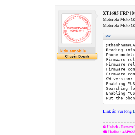
XT1685 FRP | M
Motorola Moto G
Motorola Moto G
Mã:
@thanhnamPDA
Reading info
kithuatmobile
Phone model:
Chuyên Doanh
Firmware rel
Firmware rel
Firmware com
Firmware com
SW version: 
Enabling "US
Searching fo
Enabling "US
Put the phon
Link ẩn vui lòng
☯ Unlock - Remove F
☎ Hotline : +84966