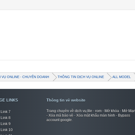
H VỤ ONLINE - CHUYÊN DOANH
THÔNG TIN DỊCH VỤ ONLINE
ALL MODEL
GE LINKS
Thông tin về website
Trang chuyên về dịch vụ,file - rom - Mở khóa - Mở Mạ
Link 7
- Xóa mã bảo vệ - Xóa mật khẩu màn hình - Bypass
Link 8
account google.
Link 9
Link 10