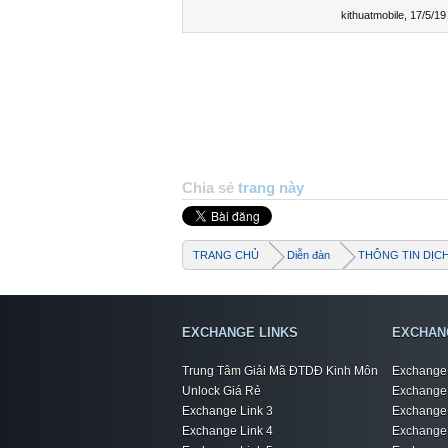
kithuatmobile
,
17/5/19
Chia sẻ
trang này
TRANG CHỦ
Diễn đàn
THÔNG TIN DỊC
EXCHANGE LINKS
EXCHAN
Trung Tâm Giải Mã ĐTDĐ Kinh Môn
Exchange 
Unlock Giá Rẻ
Exchange 
Exchange Link 3
Exchange 
Exchange Link 4
Exchange 