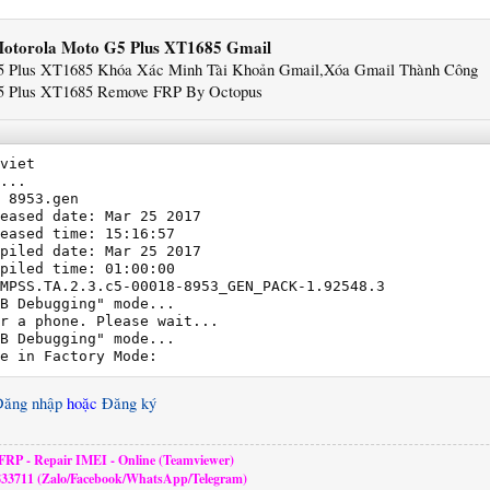
otorola Moto G5 Plus XT1685 Gmail
5 Plus XT1685 Khóa Xác Minh Tài Khoản Gmail,Xóa Gmail Thành Công
5 Plus XT1685 Remove FRP By Octopus
viet

...

 8953.gen

eased date: Mar 25 2017

eased time: 15:16:57

piled date: Mar 25 2017

piled time: 01:00:00

MPSS.TA.2.3.c5-00018-8953_GEN_PACK-1.92548.3

B Debugging" mode...

r a phone. Please wait...

B Debugging" mode...

e in Factory Mode:
Đăng nhập
hoặc
Đăng ký
RP - Repair IMEI - Online (Teamviewer)
833711 (Zalo/Facebook/WhatsApp/Telegram)