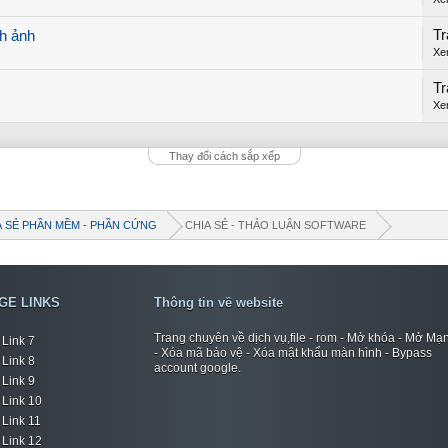
Tr
h ảnh
Xe
Tr
Xe
Thay đổi cách sắp xếp
A SẺ PHẦN MỀM - PHẦN CỨNG
CHIA SẺ - THẢO LUẬN SOFTWARE
GE LINKS
Thông tin về website
Trang chuyên về dịch vụ,file - rom - Mở khóa - Mở Mạ
Link 7
- Xóa mã bảo vệ - Xóa mật khẩu màn hình - Bypass
Link 8
account google.
Link 9
Link 10
Link 11
Link 12