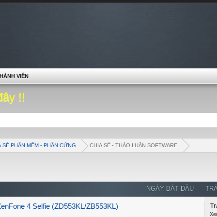
HÀNH VIÊN
đây !!
A SẺ PHẦN MỀM - PHẦN CỨNG
CHIA SẺ - THẢO LUẬN SOFTWARE
NGÀY BẮT ĐẦU
TRẢ
Tr
enFone 4 Selfie (ZD553KL/ZB553KL)
Xe