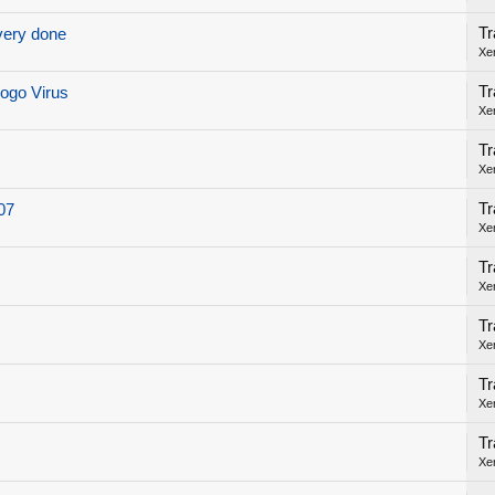
Tr
very done
Xe
Tr
ogo Virus
Xe
Tr
Xe
Tr
07
Xe
Tr
Xe
Tr
Xe
Tr
Xe
Tr
Xe