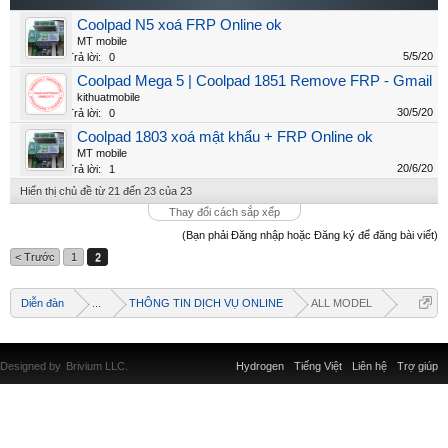
Coolpad N5 xoá FRP Online ok
MT mobile
5/5/20
Trả lời:
0
Coolpad Mega 5 | Coolpad 1851 Remove FRP - Gmail
kithuatmobile
30/5/20
Trả lời:
0
Coolpad 1803 xoá mật khẩu + FRP Online ok
MT mobile
20/6/20
Trả lời:
1
Hiển thị chủ đề từ 21 đến 23 của 23
Thay đổi cách sắp xếp
(Bạn phải Đăng nhập hoặc Đăng ký để đăng bài viết)
< Trước
1
2
Diễn đàn
...
THÔNG TIN DỊCH VỤ ONLINE
ALL MODEL
Designed by
Brivium LLC.
Hydrogen
Tiếng Việt
Liên hệ
Trợ giúp