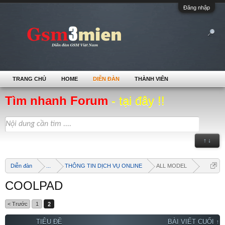
Đăng nhập
TRANG CHỦ
HOME
DIỄN ĐÀN
THÀNH VIÊN
Tìm nhanh Forum
- tại đây !!
↑ ↓
Diễn đàn
...
THÔNG TIN DỊCH VỤ ONLINE
ALL MODEL
COOLPAD
< Trước
1
2
TIÊU ĐỀ
BÀI VIẾT CUỐI ↑