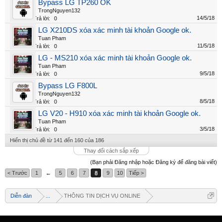
Bypass LG TP260 OK
TrongNguyen132
14/5/18
Trả lời:
0
LG X210DS xóa xác minh tài khoản Google ok.
Tuan Pham
11/5/18
Trả lời:
0
LG - MS210 xóa xác minh tài khoản Google ok.
Tuan Pham
9/5/18
Trả lời:
0
Bypass LG F800L
TrongNguyen132
8/5/18
Trả lời:
0
LG V20 - H910 xóa xác minh tài khoản Google ok.
Tuan Pham
3/5/18
Trả lời:
0
Hiển thị chủ đề từ 141 đến 160 của 186
Thay đổi cách sắp xếp
(Bạn phải Đăng nhập hoặc Đăng ký để đăng bài viết)
< Trước
1
←
5
6
7
8
9
10
Tiếp >
Welcome
Diễn đàn
...
THÔNG TIN DỊCH VỤ ONLINE
+ Chào mừng bạn đến với diễn đàn thông tin
dịch vụ Việt Nam
+ Chúng tôi có tất cả các dịch vụ Online từ xa