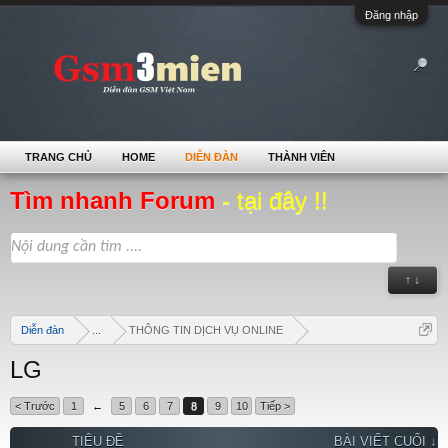
Đăng nhập
TRANG CHỦ
HOME
DIỄN ĐÀN
THÀNH VIÊN
Tìm nhanh Forum
- tại đây !!
↑ ↓
Diễn đàn
...
THÔNG TIN DỊCH VỤ ONLINE
LG
< Trước
1
←
5
6
7
8
9
10
Tiếp >
TIÊU ĐỀ
BÀI VIẾT CUỐI ↓