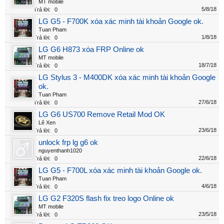
MT mobile
5/8/18
Trả lời:
0
LG G5 - F700K xóa xác minh tài khoản Google ok.
Tuan Pham
1/8/18
Trả lời:
0
LG G6 H873 xóa FRP Online ok
MT mobile
18/7/18
Trả lời:
0
LG Stylus 3 - M400DK xóa xác minh tài khoản Google
ok.
Tuan Pham
27/6/18
Trả lời:
0
LG G6 US700 Remove Retail Mod OK
Lê Xen
23/6/18
Trả lời:
0
unlock frp lg g6 ok
nguyenthanh1020
22/6/18
Trả lời:
0
LG G5 - F700L xóa xác minh tài khoản Google ok.
Tuan Pham
4/6/18
Trả lời:
0
LG G2 F320S flash fix treo logo Online ok
MT mobile
23/5/18
Trả lời:
0