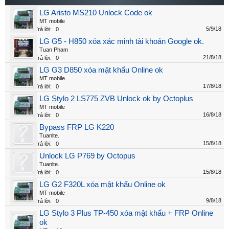
LG Aristo MS210 Unlock Code ok
MT mobile
5/9/18
Trả lời:
0
LG G5 - H850 xóa xác minh tài khoản Google ok.
Tuan Pham
21/8/18
Trả lời:
0
LG G3 D850 xóa mật khẩu Online ok
MT mobile
17/8/18
Trả lời:
0
LG Stylo 2 LS775 ZVB Unlock ok by Octoplus
MT mobile
16/8/18
Trả lời:
0
Bypass FRP LG K220
Tuanlte.
15/8/18
Trả lời:
0
Unlock LG P769 by Octopus
Tuanlte.
15/8/18
Trả lời:
0
LG G2 F320L xóa mật khẩu Online ok
MT mobile
9/8/18
Trả lời:
0
LG Stylo 3 Plus TP-450 xóa mật khẩu + FRP Online
ok