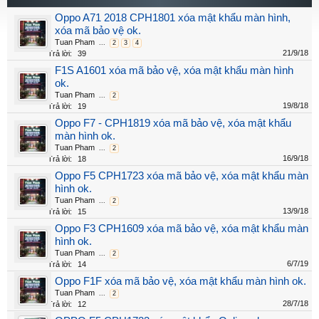
Oppo A71 2018 CPH1801 xóa mật khẩu màn hình,
xóa mã bảo vệ ok.
Tuan Pham
...
2
3
4
21/9/18
Trả lời:
39
F1S A1601 xóa mã bảo vệ, xóa mật khẩu màn hình
ok.
Tuan Pham
...
2
19/8/18
Trả lời:
19
Oppo F7 - CPH1819 xóa mã bảo vệ, xóa mật khẩu
màn hình ok.
Tuan Pham
...
2
16/9/18
Trả lời:
18
Oppo F5 CPH1723 xóa mã bảo vệ, xóa mật khẩu màn
hình ok.
Tuan Pham
...
2
13/9/18
Trả lời:
15
Oppo F3 CPH1609 xóa mã bảo vệ, xóa mật khẩu màn
hình ok.
Tuan Pham
...
2
6/7/19
Trả lời:
14
Oppo F1F xóa mã bảo vệ, xóa mật khẩu màn hình ok.
Tuan Pham
...
2
28/7/18
Trả lời:
12