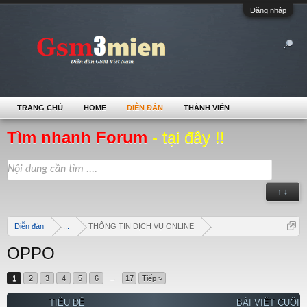
Đăng nhập
TRANG CHỦ
HOME
DIỄN ĐÀN
THÀNH VIÊN
Tìm nhanh Forum
- tại đây !!
↑ ↓
Diễn đàn
...
THÔNG TIN DỊCH VỤ ONLINE
OPPO
1
2
3
4
5
6
→
17
Tiếp >
TIÊU ĐỀ
BÀI VIẾT CUỐI