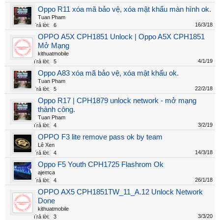
Oppo R11 xóa mã bảo vệ, xóa mật khẩu màn hình ok.
Tuan Pham
16/3/18
Trả lời:
6
OPPO A5X CPH1851 Unlock | Oppo A5X CPH1851
Mở Mạng
kithuatmobile
4/1/19
Trả lời:
5
Oppo A83 xóa mã bảo vệ, xóa mật khẩu ok.
Tuan Pham
22/2/18
Trả lời:
5
Oppo R17 | CPH1879 unlock network - mở mạng
thành công.
Tuan Pham
3/2/19
Trả lời:
4
OPPO F3 lite remove pass ok by team
Lê Xen
14/3/18
Trả lời:
4
Oppo F5 Youth CPH1725 Flashrom Ok
ajemca
26/1/18
Trả lời:
4
OPPO AX5 CPH1851TW_11_A.12 Unlock Network
Done
kithuatmobile
3/3/20
Trả lời:
3