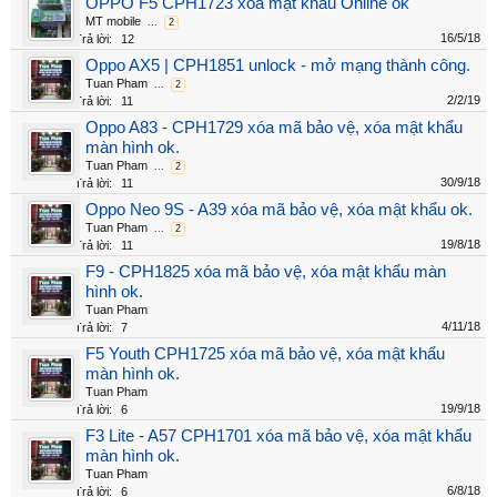
OPPO F5 CPH1723 xóa mật khẩu Online ok
MT mobile
...
2
16/5/18
Trả lời:
12
Oppo AX5 | CPH1851 unlock - mở mạng thành công.
Tuan Pham
...
2
2/2/19
Trả lời:
11
Oppo A83 - CPH1729 xóa mã bảo vệ, xóa mật khẩu
màn hình ok.
Tuan Pham
...
2
30/9/18
Trả lời:
11
Oppo Neo 9S - A39 xóa mã bảo vệ, xóa mật khẩu ok.
Tuan Pham
...
2
19/8/18
Trả lời:
11
F9 - CPH1825 xóa mã bảo vệ, xóa mật khẩu màn
hình ok.
Tuan Pham
4/11/18
Trả lời:
7
F5 Youth CPH1725 xóa mã bảo vệ, xóa mật khẩu
màn hình ok.
Tuan Pham
19/9/18
Trả lời:
6
F3 Lite - A57 CPH1701 xóa mã bảo vệ, xóa mật khẩu
màn hình ok.
Tuan Pham
6/8/18
Trả lời:
6