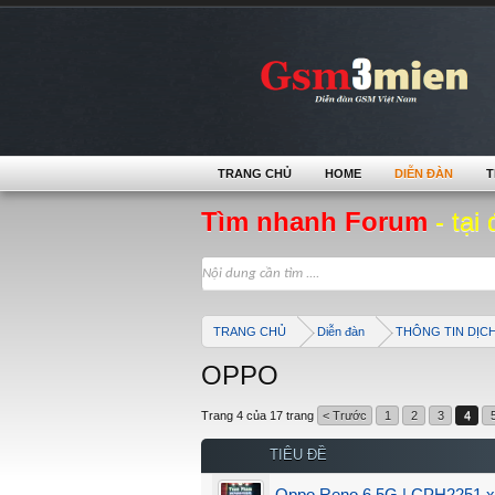
TRANG CHỦ
HOME
DIỄN ĐÀN
T
Tìm nhanh Forum
- tại 
TRANG CHỦ
Diễn đàn
THÔNG TIN DỊC
OPPO
Trang 4 của 17 trang
< Trước
1
2
3
4
TIÊU ĐỀ