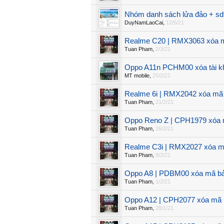
Nhóm danh sách lửa đảo + sdt 
DuyNamLaoCai
,
12/5/21
Realme C20 | RMX3063 xóa mã
Tuan Pham
,
2/3/21
Oppo A11n PCHM00 xóa tài k
MT mobile
,
25/2/21
Realme 6i | RMX2042 xóa mã 
Tuan Pham
,
21/2/21
Oppo Reno Z | CPH1979 xóa m
Tuan Pham
,
16/2/21
Realme C3i | RMX2027 xóa mã
Tuan Pham
,
8/2/21
Oppo A8 | PDBM00 xóa mã bảo
Tuan Pham
,
1/2/21
Oppo A12 | CPH2077 xóa mã b
Tuan Pham
,
28/1/21