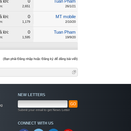
ả lời:
0
Tuan Pham
m:
2,651
26/1/21
ả lời:
0
MT mobile
m:
1,179
2/10/20
ả lời:
0
Tuan Pham
m:
1,595
19/9/20
(Bạn phải Đăng nhập hoặc Đăng ký để đăng bài viết)
NEW LETTERS
GO
ng
Submit your email to get News Letter
CONNECT WITH US
Welcome