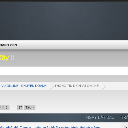
HÀNH VIÊN
đây !!
H VỤ ONLINE - CHUYÊN DOANH
THÔNG TIN DỊCH VỤ ONLINE
5
6
→
17
Tiếp >
NGÀY BẮT ĐẦU
TRẢ
Tr