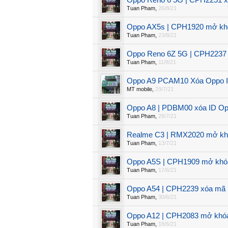
Oppo Reno 6 5G | CPH2251 xó
Tuan Pham
,
26/8/21
Oppo AX5s | CPH1920 mở khóa
Tuan Pham
,
23/8/21
Oppo Reno 6Z 5G | CPH2237 
Tuan Pham
,
11/8/21
Oppo A9 PCAM10 Xóa Oppo I
MT mobile
,
29/7/21
Oppo A8 | PDBM00 xóa ID Opp
Tuan Pham
,
28/7/21
Realme C3 | RMX2020 mở khóa
Tuan Pham
,
13/7/21
Oppo A5S | CPH1909 mở khóa 
Tuan Pham
,
17/6/21
Oppo A54 | CPH2239 xóa mã b
Tuan Pham
,
30/6/21
Oppo A12 | CPH2083 mở khóa 
Tuan Pham
,
18/6/21