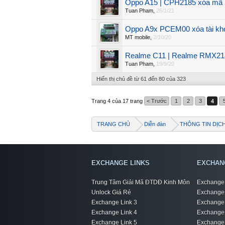
Oppo A15 | CPH2185 xóa mã b
Tuan Pham
,
26/1/21
Oppo A9x PCEM00 xóa tài kh
MT mobile
,
2/10/20
Realme C11 | Realme RMX2185
Tuan Pham
,
19/9/20
Hiển thị chủ đề từ 61 đến 80 của 323
Trang 4 của 17 trang
< Trước
1
2
3
4
TRANG CHỦ
Diễn đàn
THÔNG TIN DỊC
EXCHANGE LINKS
EXCHAN
Trung Tâm Giải Mã ĐTDĐ Kinh Môn
Exchange 
Unlock Giá Rẻ
Exchange 
Exchange Link 3
Exchange 
Exchange Link 4
Exchange 
Exchange Link 5
Exchange 