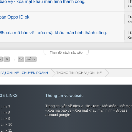
Tr
ảo vệ - xóa mật khẩu màn hình thành công.
Xe
Tr
oản Oppo ID ok
Xe
Tr
 xóa mã bảo vệ - xóa mật khẩu màn hình thành công.
Xe
Thay đổi cách sắp xếp
5
6
→
17
Tiếp >
H VỤ ONLINE - CHUYÊN DOANH
THÔNG TIN DỊCH VỤ ONLINE
GE LINKS
Thông tin về website
Trang chuyên về dịch vụ,file - rom - Mở khóa - Mở Mạ
Link 7
- Xóa mã bảo vệ - Xóa mật khẩu màn hình - Bypass
Link 8
account google.
Link 9
Link 10
Link 11