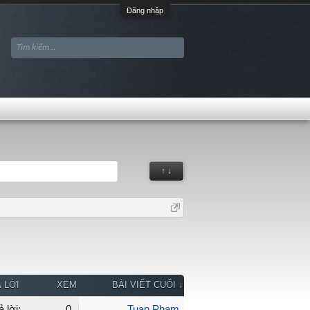
Đăng nhập
↑ ↓
 LỜI
XEM
BÀI VIẾT CUỐI ↓
ả lời:
0
Tuan Pham