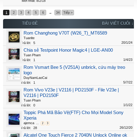
8/2/18
1
2
3
4
5
6
→
34
Tiếp >
TIÊU ĐỀ
BÀI VIẾT CUỐI ↓
Rom Changhong V70T (W26_T)_MT6589
Tuanlte
20/1/24
Trả lời:
5
Chia sẻ Testpoint Honor Magic4 | LGE-AN00
Tuan Pham
1/4/23
Trả lời:
1
Rom Vsmart Bee 5 (V251A) unbrick, cứu máy treo
logo
DuyNamLaoCai
5/7/22
Trả lời:
1
Rom Vivo V23e | V2116 | PD2150F - File V23e |
V2116 | PD2150F
Tuan Pham
1/1/22
Trả lời:
0
Toppic Phá Mã Bảo Vệ(FTF) Cho Mọi Model Sony
Xperia
ajemca
...
2
3
26/12/20
Trả lời:
28
Alcatel One Touch Fierce 2 7040N Unlock Online ok