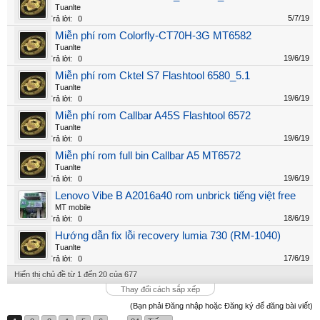
Tuanlte
5/7/19
Trả lời:
0
Miễn phí rom Colorfly-CT70H-3G MT6582
Tuanlte
19/6/19
Trả lời:
0
Miễn phí rom Cktel S7 Flashtool 6580_5.1
Tuanlte
19/6/19
Trả lời:
0
Miễn phí rom Callbar A45S Flashtool 6572
Tuanlte
19/6/19
Trả lời:
0
Miễn phí rom full bin Callbar A5 MT6572
Tuanlte
19/6/19
Trả lời:
0
Lenovo Vibe B A2016a40 rom unbrick tiếng việt free
MT mobile
18/6/19
Trả lời:
0
Hướng dẫn fix lỗi recovery lumia 730 (RM-1040)
Tuanlte
17/6/19
Trả lời:
0
Hiển thị chủ đề từ 1 đến 20 của 677
Thay đổi cách sắp xếp
(Bạn phải Đăng nhập hoặc Đăng ký để đăng bài viết)