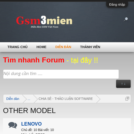
Đăng nhập
TRANG CHỦ
HOME
DIỄN ĐÀN
THÀNH VIÊN
Tìm nhanh Forum
- tại đây !!
↑ ↓
Diễn đàn
...
CHIA SẺ - THẢO LUẬN SOFTWARE
OTHER MODEL
LENOVO
Chủ đề:
10
Bài viết:
10