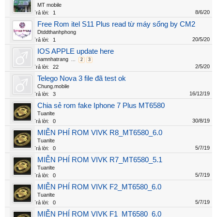
MT mobile
8/6/20
Trả lời:
1
Free Rom itel S11 Plus read từ máy sống by CM2
Dtddthanhphong
20/5/20
Trả lời:
1
IOS APPLE update here
namnhatrang
...
2
3
2/5/20
Trả lời:
22
Telego Nova 3 file đã test ok
Chung.mobile
16/12/19
Trả lời:
3
Chia sẻ rom fake Iphone 7 Plus MT6580
Tuanlte
30/8/19
Trả lời:
0
MIỄN PHÍ ROM VIVK R8_MT6580_6.0
Tuanlte
5/7/19
Trả lời:
0
MIỄN PHÍ ROM VIVK R7_MT6580_5.1
Tuanlte
5/7/19
Trả lời:
0
MIỄN PHÍ ROM VIVK F2_MT6580_6.0
Tuanlte
5/7/19
Trả lời:
0
MIỄN PHÍ ROM VIVK F1_MT6580_6.0