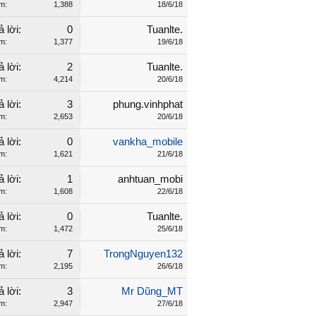
m:
1,388
18/6/18
ả lời:
0
Tuanlte.
m:
1,377
19/6/18
ả lời:
2
Tuanlte.
m:
4,214
20/6/18
ả lời:
3
phung.vinhphat
m:
2,653
20/6/18
ả lời:
0
vankha_mobile
m:
1,621
21/6/18
ả lời:
1
anhtuan_mobi
m:
1,608
22/6/18
ả lời:
0
Tuanlte.
m:
1,472
25/6/18
ả lời:
7
TrongNguyen132
m:
2,195
26/6/18
ả lời:
3
Mr Dũng_MT
m:
2,947
27/6/18