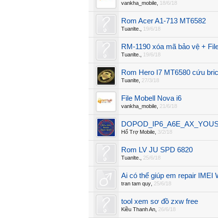
vankha_mobile
,
18/6/18
Rom Acer A1-713 MT6582
Tuanlte.
,
19/6/18
RM-1190 xóa mã bảo vệ + Fil
Tuanlte.
,
19/6/18
Rom Hero I7 MT6580 cứu brick
Tuanlte
,
27/3/18
File Mobell Nova i6
vankha_mobile
,
21/6/18
DOPOD_IP6_A6E_AX_YOUS
Hổ Trợ Mobile
,
3/2/18
Rom LV JU SPD 6820
Tuanlte.
,
25/6/18
Ai có thể giúp em repair IMEI
tran tam quy
,
25/6/18
tool xem sơ đồ zxw free
Kiều Thanh An
,
26/6/18