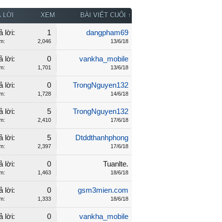
 LỜI
XEM
BÀI VIẾT CUỐI ↑
ả lời:
1
dangpham69
m:
2,046
13/6/18
ả lời:
0
vankha_mobile
m:
1,701
13/6/18
ả lời:
0
TrongNguyen132
m:
1,728
14/6/18
ả lời:
5
TrongNguyen132
m:
2,410
17/6/18
ả lời:
5
Dtddthanhphong
m:
2,397
17/6/18
ả lời:
0
Tuanlte.
m:
1,463
18/6/18
ả lời:
0
gsm3mien.com
m:
1,333
18/6/18
ả lời:
0
vankha_mobile