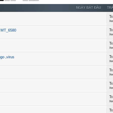
NGÀY BẮT ĐẦU
TRẢ
Tr
Xe
Tr
ip MT_6580
Xe
Tr
Xe
Tr
go ,virus
Xe
Tr
Xe
Tr
Xe
Tr
Xe
Tr