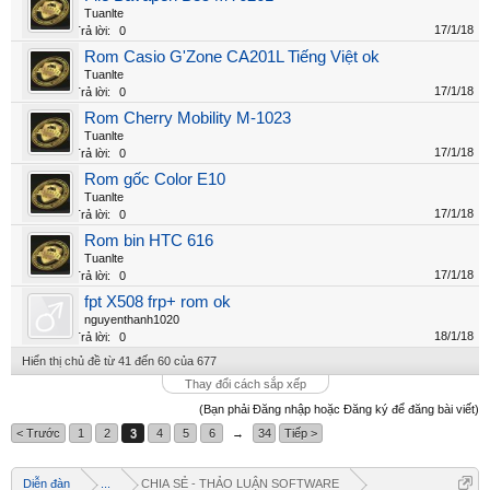
Tuanlte
17/1/18
Trả lời:
0
Rom Casio G'Zone CA201L Tiếng Việt ok
Tuanlte
17/1/18
Trả lời:
0
Rom Cherry Mobility M-1023
Tuanlte
17/1/18
Trả lời:
0
Rom gốc Color E10
Tuanlte
17/1/18
Trả lời:
0
Rom bin HTC 616
Tuanlte
17/1/18
Trả lời:
0
fpt X508 frp+ rom ok
nguyenthanh1020
18/1/18
Trả lời:
0
Hiển thị chủ đề từ 41 đến 60 của 677
Thay đổi cách sắp xếp
(Bạn phải Đăng nhập hoặc Đăng ký để đăng bài viết)
< Trước
1
2
3
4
5
6
→
34
Tiếp >
Diễn đàn
...
CHIA SẺ - THẢO LUẬN SOFTWARE