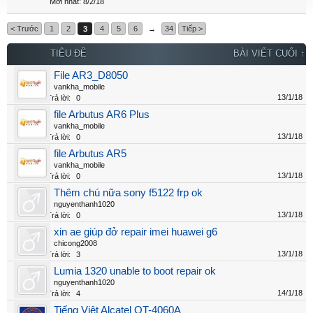
8/2/18
< Trước
1
2
3
4
5
6
→
34
Tiếp >
TIÊU ĐỀ
BÀI VIẾT CUỐI ↑
File AR3_D8050
vankha_mobile
13/1/18
Trả lời:
0
file Arbutus AR6 Plus
vankha_mobile
13/1/18
Trả lời:
0
file Arbutus AR5
vankha_mobile
13/1/18
Trả lời:
0
Thêm chú nữa sony f5122 frp ok
nguyenthanh1020
13/1/18
Trả lời:
0
xin ae giúp đở repair imei huawei g6
chicong2008
13/1/18
Trả lời:
3
Lumia 1320 unable to boot repair ok
nguyenthanh1020
14/1/18
Trả lời:
4
Tiếng Việt Alcatel OT-4060A