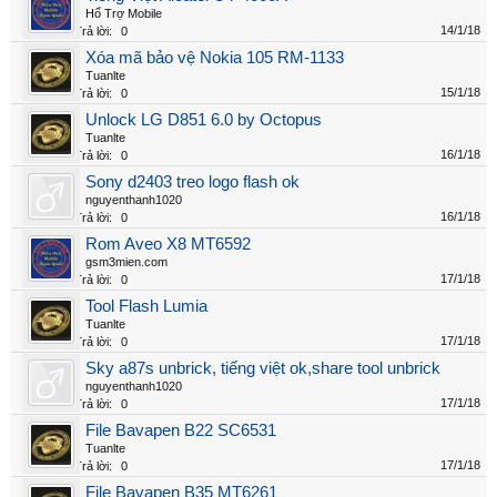
Hổ Trợ Mobile
14/1/18
Trả lời:
0
Xóa mã bảo vệ Nokia 105 RM-1133
Tuanlte
15/1/18
Trả lời:
0
Unlock LG D851 6.0 by Octopus
Tuanlte
16/1/18
Trả lời:
0
Sony d2403 treo logo flash ok
nguyenthanh1020
16/1/18
Trả lời:
0
Rom Aveo X8 MT6592
gsm3mien.com
17/1/18
Trả lời:
0
Tool Flash Lumia
Tuanlte
17/1/18
Trả lời:
0
Sky a87s unbrick, tiếng việt ok,share tool unbrick
nguyenthanh1020
17/1/18
Trả lời:
0
File Bavapen B22 SC6531
Tuanlte
17/1/18
Trả lời:
0
File Bavapen B35 MT6261