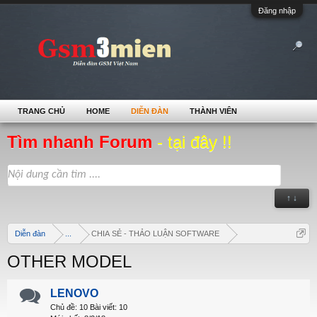
Đăng nhập
TRANG CHỦ
HOME
DIỄN ĐÀN
THÀNH VIÊN
Tìm nhanh Forum
- tại đây !!
↑ ↓
Diễn đàn
...
CHIA SẺ - THẢO LUẬN SOFTWARE
OTHER MODEL
LENOVO
Chủ đề:
10
Bài viết:
10