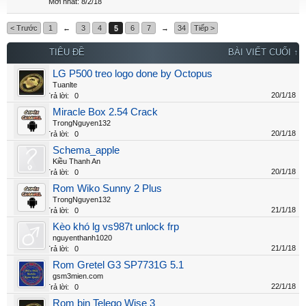
8/2/18
< Trước
1
←
3
4
5
6
7
→
34
Tiếp >
TIÊU ĐỀ
BÀI VIẾT CUỐI ↑
LG P500 treo logo done by Octopus
Tuanlte
20/1/18
Trả lời:
0
Miracle Box 2.54 Crack
TrongNguyen132
20/1/18
Trả lời:
0
Schema_apple
Kiều Thanh An
20/1/18
Trả lời:
0
Rom Wiko Sunny 2 Plus
TrongNguyen132
21/1/18
Trả lời:
0
Kèo khó lg vs987t unlock frp
nguyenthanh1020
21/1/18
Trả lời:
0
Rom Gretel G3 SP7731G 5.1
gsm3mien.com
22/1/18
Trả lời:
0
Rom bin Telego Wise 3