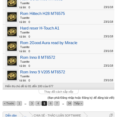
Tuanlte
23/1/18
Trả lời:
0
Rom Hittech H28 MT6575
Tuanlte
23/1/18
Trả lời:
0
Hard reser H-Touch A1
Tuanlte
23/1/18
Trả lời:
0
Rom 2Good Aura read by Miracle
Tuanlte
23/1/18
Trả lời:
0
Rom Inno 8 MT6572
Tuanlte
23/1/18
Trả lời:
0
Rom Inno 9 V205 MT6572
Tuanlte
23/1/18
Trả lời:
0
Hiển thị chủ đề từ 81 đến 100 của 677
Thay đổi cách sắp xếp
(Bạn phải Đăng nhập hoặc Đăng ký để đăng bài viết)
< Trước
1
←
3
4
5
6
7
→
34
Tiếp >
Diễn đàn
...
CHIA SẺ - THẢO LUẬN SOFTWARE