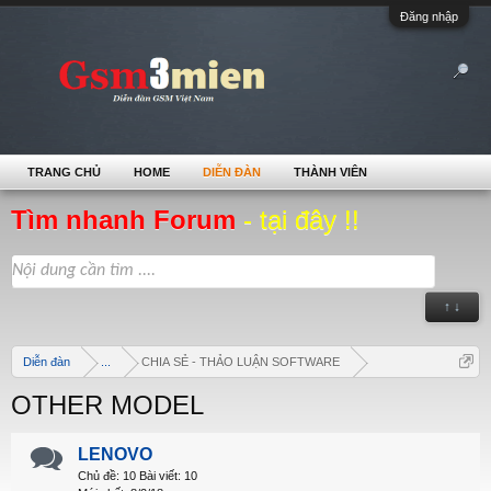
Đăng nhập
TRANG CHỦ
HOME
DIỄN ĐÀN
THÀNH VIÊN
Tìm nhanh Forum
- tại đây !!
↑ ↓
Diễn đàn
...
CHIA SẺ - THẢO LUẬN SOFTWARE
OTHER MODEL
LENOVO
Chủ đề:
10
Bài viết:
10