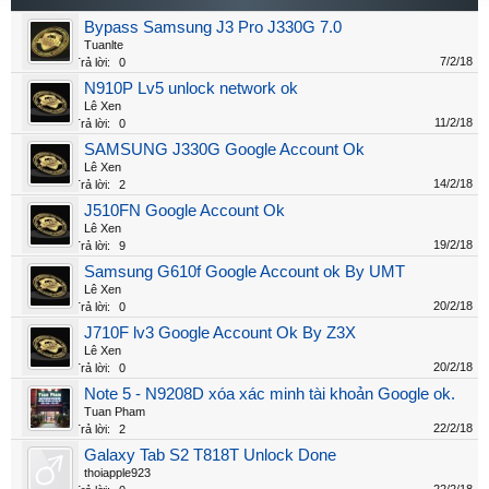
Bypass Samsung J3 Pro J330G 7.0
Tuanlte
7/2/18
Trả lời:
0
N910P Lv5 unlock network ok
Lê Xen
11/2/18
Trả lời:
0
SAMSUNG J330G Google Account Ok
Lê Xen
14/2/18
Trả lời:
2
J510FN Google Account Ok
Lê Xen
19/2/18
Trả lời:
9
Samsung G610f Google Account ok By UMT
Lê Xen
20/2/18
Trả lời:
0
J710F lv3 Google Account Ok By Z3X
Lê Xen
20/2/18
Trả lời:
0
Note 5 - N9208D xóa xác minh tài khoản Google ok.
Tuan Pham
22/2/18
Trả lời:
2
Galaxy Tab S2 T818T Unlock Done
thoiapple923