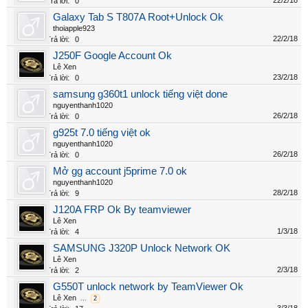
22/2/18
Trả lời:
0
Galaxy Tab S T807A Root+Unlock Ok
thoiapple923
22/2/18
Trả lời:
0
J250F Google Account Ok
Lê Xen
23/2/18
Trả lời:
0
samsung g360t1 unlock tiếng việt done
nguyenthanh1020
26/2/18
Trả lời:
0
g925t 7.0 tiếng việt ok
nguyenthanh1020
26/2/18
Trả lời:
0
Mở gg account j5prime 7.0 ok
nguyenthanh1020
28/2/18
Trả lời:
9
J120A FRP Ok By teamviewer
Lê Xen
1/3/18
Trả lời:
4
SAMSUNG J320P Unlock Network OK
Lê Xen
2/3/18
Trả lời:
2
G550T unlock network by TeamViewer Ok
Lê Xen
...
2