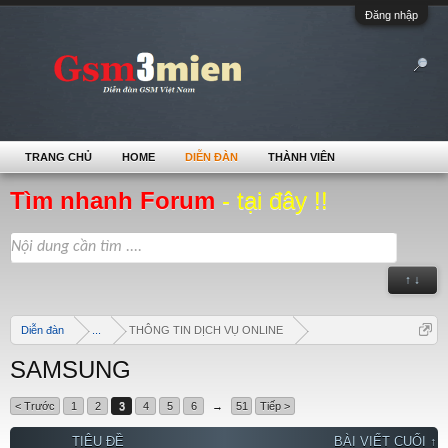
Đăng nhập
TRANG CHỦ
HOME
DIỄN ĐÀN
THÀNH VIÊN
Tìm nhanh Forum
- tại đây !!
↑ ↓
Diễn đàn
...
THÔNG TIN DỊCH VỤ ONLINE
SAMSUNG
< Trước
1
2
3
4
5
6
→
51
Tiếp >
TIÊU ĐỀ
BÀI VIẾT CUỐI ↑