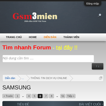
Đăng nhập
TRANG CHỦ
HOME
DIỄN ĐÀN
THÀNH VIÊN
Tìm nhanh Forum
- tại đây !!
↑ ↓
Diễn đàn
...
THÔNG TIN DỊCH VỤ ONLINE
SAMSUNG
< Trước
1
←
4
5
6
7
8
→
51
Tiếp >
TIÊU ĐỀ
BÀI VIẾT CUỐI ↑