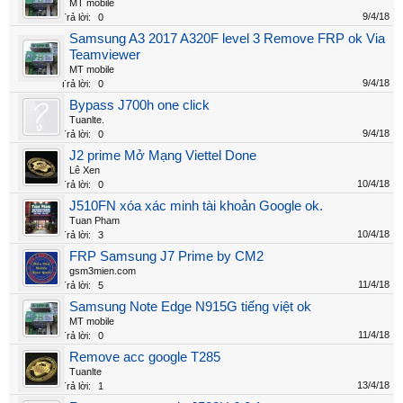
MT mobile
9/4/18
Trả lời:
0
Samsung A3 2017 A320F level 3 Remove FRP ok Via
Teamviewer
MT mobile
9/4/18
Trả lời:
0
Bypass J700h one click
Tuanlte.
9/4/18
Trả lời:
0
J2 prime Mở Mạng Viettel Done
Lê Xen
10/4/18
Trả lời:
0
J510FN xóa xác minh tài khoản Google ok.
Tuan Pham
10/4/18
Trả lời:
3
FRP Samsung J7 Prime by CM2
gsm3mien.com
11/4/18
Trả lời:
5
Samsung Note Edge N915G tiếng việt ok
MT mobile
11/4/18
Trả lời:
0
Remove acc google T285
Tuanlte
13/4/18
Trả lời:
1