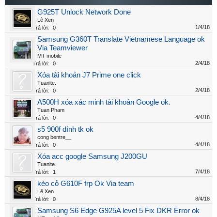
G925T Unlock Network Done
Lê Xen
1/4/18
Trả lời:
0
Samsung G360T Translate Vietnamese Language ok
Via Teamviewer
MT mobile
2/4/18
Trả lời:
0
Xóa tài khoản J7 Prime one click
Tuanlte.
2/4/18
Trả lời:
0
A500H xóa xác minh tài khoản Google ok.
Tuan Pham
4/4/18
Trả lời:
0
s5 900f dính tk ok
cong bentre__
4/4/18
Trả lời:
0
Xóa acc google Samsung J200GU
Tuanlte.
7/4/18
Trả lời:
1
kèo cỏ G610F frp Ok Via team
Lê Xen
8/4/18
Trả lời:
0
Samsung S6 Edge G925A level 5 Fix DKR Error ok