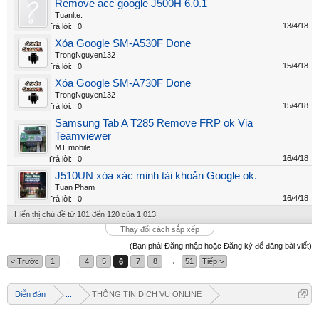
Remove acc google J500H 6.0.1
Tuanlte.
13/4/18
Trả lời:
0
Xóa Google SM-A530F Done
TrongNguyen132
15/4/18
Trả lời:
0
Xóa Google SM-A730F Done
TrongNguyen132
15/4/18
Trả lời:
0
Samsung Tab A T285 Remove FRP ok Via
Teamviewer
MT mobile
16/4/18
Trả lời:
0
J510UN xóa xác minh tài khoản Google ok.
Tuan Pham
16/4/18
Trả lời:
0
Hiển thị chủ đề từ 101 đến 120 của 1,013
Thay đổi cách sắp xếp
(Bạn phải Đăng nhập hoặc Đăng ký để đăng bài viết)
< Trước
1
←
4
5
6
7
8
→
51
Tiếp >
Diễn đàn
...
THÔNG TIN DỊCH VỤ ONLINE