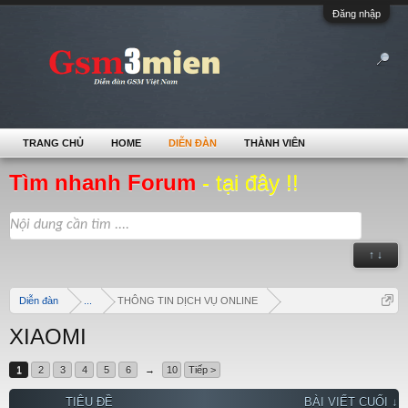
Đăng nhập
TRANG CHỦ
HOME
DIỄN ĐÀN
THÀNH VIÊN
Tìm nhanh Forum
- tại đây !!
↑ ↓
Diễn đàn
...
THÔNG TIN DỊCH VỤ ONLINE
XIAOMI
1
2
3
4
5
6
→
10
Tiếp >
TIÊU ĐỀ
BÀI VIẾT CUỐI ↓