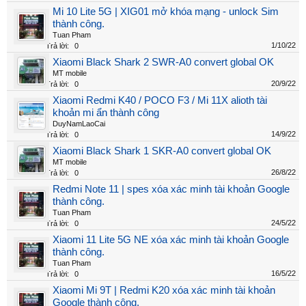
Mi 10 Lite 5G | XIG01 mở khóa mạng - unlock Sim
thành công.
Tuan Pham
1/10/22
Trả lời:
0
Xiaomi Black Shark 2 SWR-A0 convert global OK
MT mobile
20/9/22
Trả lời:
0
Xiaomi Redmi K40 / POCO F3 / Mi 11X alioth tài
khoản mi ẩn thành công
DuyNamLaoCai
14/9/22
Trả lời:
0
Xiaomi Black Shark 1 SKR-A0 convert global OK
MT mobile
26/8/22
Trả lời:
0
Redmi Note 11 | spes xóa xác minh tài khoản Google
thành công.
Tuan Pham
24/5/22
Trả lời:
0
Xiaomi 11 Lite 5G NE xóa xác minh tài khoản Google
thành công.
Tuan Pham
16/5/22
Trả lời:
0
Xiaomi Mi 9T | Redmi K20 xóa xác minh tài khoản
Google thành công.