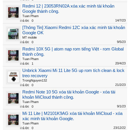
Redmi 12 | 23053RN02A xóa xác minh tài khoản
Google thành công.
Tuan Pham
14/7/23
Trả lời:
0
[Thông Tin] Xiaomi Redmi 12C xóa xác minh tài khoản
Google OK
MT mobile
9/5/23
Trả lời:
0
Redmi 10X 5G | atom nạp rom tiếng Việt - rom Global
thành công.
Tuan Pham
20/4/23
Trả lời:
1
Unbrick Xiaomi Mi 11 Lite 5G up rom tích clean & lock
treo recovery
TrongNguyen132
21/2/23
Trả lời:
0
Redmi Note 10 5G xóa tài khoản Google - xóa tài
khoản MiCloud thành công.
Tuan Pham
9/1/23
Trả lời:
0
Mi 11 Lite | M2101K9AG xóa tài khoản MiCloud - xóa
xác minh tài khoản Google.
Tuan Pham
23/12/22
Trả lời:
0