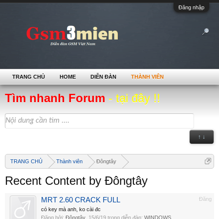
Đăng nhập
TRANG CHỦ
HOME
DIỄN ĐÀN
THÀNH VIÊN
Tìm nhanh Forum
- tại đây !!
↑ ↓
TRANG CHỦ
Thành viên
Đôngtây
Recent Content by Đôngtây
MRT 2.60 CRACK FULL
Đăng
có key mà anh, ko cài đc
Đăng bởi:
Đôngtây
,
15/6/19
trong diễn đàn:
WINDOWS