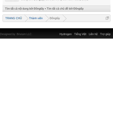
Tìm tất cả nội dung bởi Đôngtây
Tìm tất cả chủ đề bởi Đôngtây
TRANG CHỦ
Thành viên
Đôngtây
Designed by
Brivium LLC.
Hydrogen
Tiếng Việt
Liên hệ
Trợ giúp