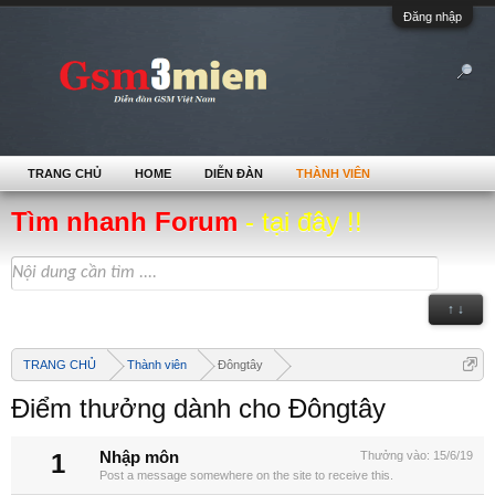
Đăng nhập
TRANG CHỦ
HOME
DIỄN ĐÀN
THÀNH VIÊN
Tìm nhanh Forum
- tại đây !!
↑ ↓
TRANG CHỦ
Thành viên
Đôngtây
Điểm thưởng dành cho Đôngtây
1
Nhập môn
Thưởng vào:
15/6/19
Post a message somewhere on the site to receive this.