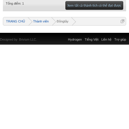
Tổng điểm: 1
Xem tất cả thành tích có thể đạt được
TRANG CHỦ
Thành viên
Đôngtây
Designed by
Brivium LLC.
Hydrogen
Tiếng Việt
Liên hệ
Trợ giúp