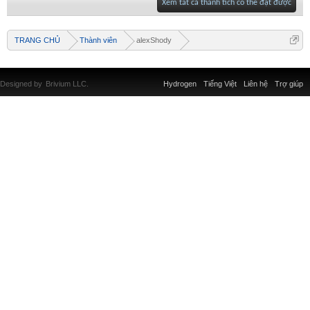
Xem tất cả thành tích có thể đạt được
TRANG CHỦ
Thành viên
alexShody
Designed by
Brivium LLC.
Hydrogen
Tiếng Việt
Liên hệ
Trợ giúp