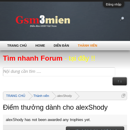
Đăng nhập
TRANG CHỦ
HOME
DIỄN ĐÀN
THÀNH VIÊN
Tìm nhanh Forum
- tại đây !!
↑ ↓
TRANG CHỦ
Thành viên
alexShody
Điểm thưởng dành cho alexShody
alexShody has not been awarded any trophies yet.