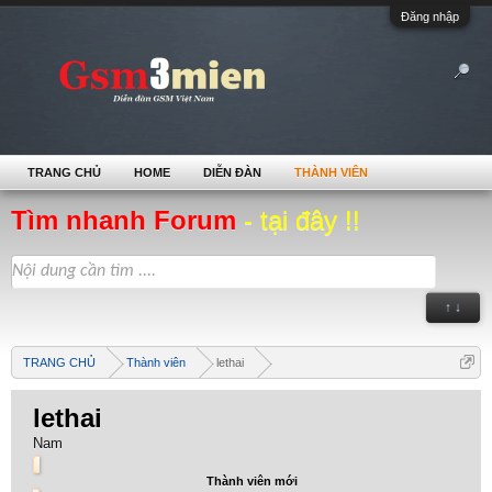
Đăng nhập
TRANG CHỦ
HOME
DIỄN ĐÀN
THÀNH VIÊN
Tìm nhanh Forum
- tại đây !!
↑ ↓
TRANG CHỦ
Thành viên
lethai
lethai
Nam
Thành viên mới