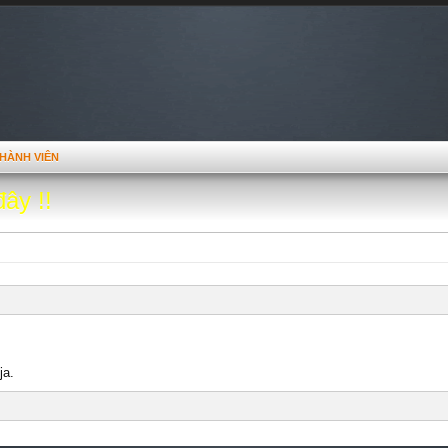
HÀNH VIÊN
đây !!
ja.