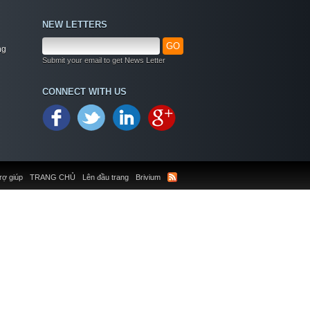
NEW LETTERS
GO
ng
Submit your email to get News Letter
CONNECT WITH US
rợ giúp
TRANG CHỦ
Lên đầu trang
Brivium