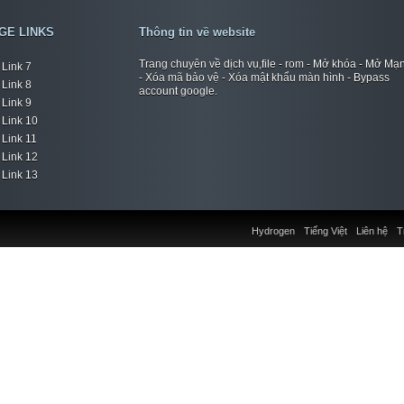
GE LINKS
Thông tin về website
Trang chuyên về dịch vụ,file - rom - Mở khóa - Mở Mạ
Link 7
- Xóa mã bảo vệ - Xóa mật khẩu màn hình - Bypass
Link 8
account google.
Link 9
Link 10
Link 11
Link 12
Link 13
Hydrogen
Tiếng Việt
Liên hệ
T