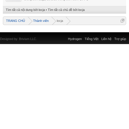
Tìm tất cả nội dung bởi locja
Tìm tất cả chủ đề bởi locja
TRANG CHỦ
Thành viên
locja
Designed by
Brivium LLC.
Hydrogen
Tiếng Việt
Liên hệ
Trợ giúp