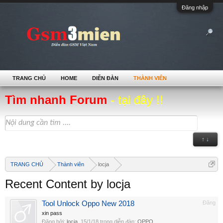
Đăng nhập
TRANG CHỦ
HOME
DIỄN ĐÀN
THÀNH VIÊN
Tìm nhanh Forum
- tại đây !!
↑ ↓
TRANG CHỦ
Thành viên
locja
Recent Content by locja
Tool Unlock Oppo New 2018
Đăng
xin pass
Đăng bởi:
locja
,
15/1/18
trong diễn đàn:
OPPO